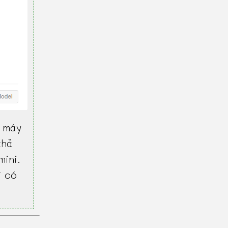
 máy
khả
mini.
ì có