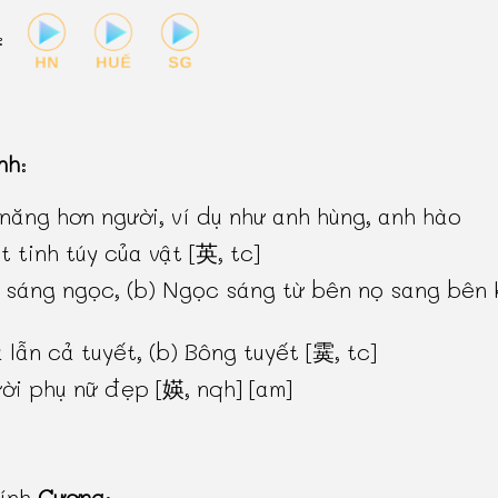
:
nh
:
 năng hơn người, ví dụ như anh hùng, anh hào
t tinh túy của vật [英, tc]
 sáng ngọc, (b) Ngọc sáng từ bên nọ sang bên 
 lẫn cả tuyết, (b) Bông tuyết [霙, tc]
ời phụ nữ đẹp [媖, nqh] [am]
hính
Cương
: