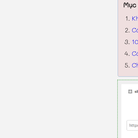
Mục 
K
C
10
C
Ch