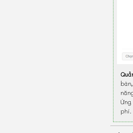
Quả
bàn
năn
Ứng 
phí.