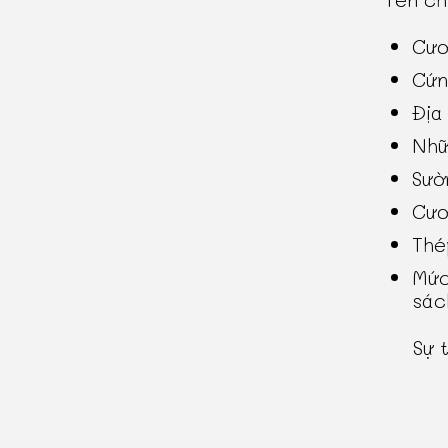
Cươ
Cứn
Địa
Nhữ
Sườ
Cươ
Thé
Mức
sác
Sự 