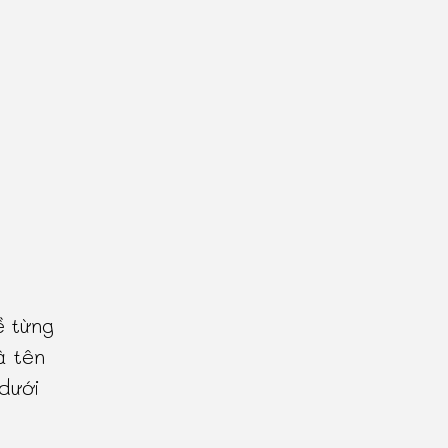
ề từng
à tên
 dưới