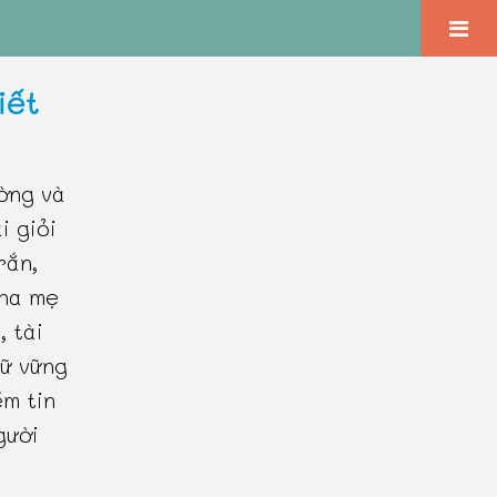
iết
ờng và
i giỏi
rắn,
cha mẹ
, tài
iữ vững
ềm tin
gười