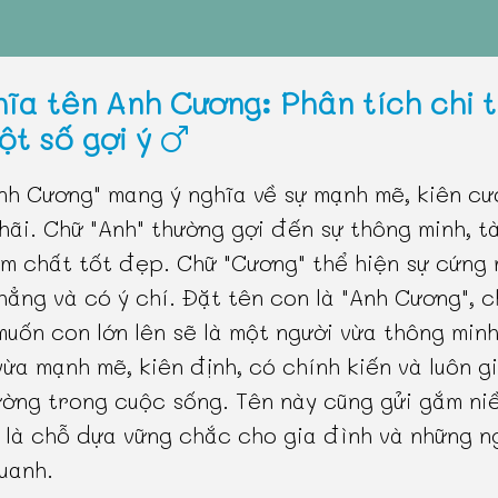
hĩa tên Anh Cương: Phân tích chi t
ột số gợi ý
nh Cương" mang ý nghĩa về sự mạnh mẽ, kiên cư
hãi. Chữ "Anh" thường gợi đến sự thông minh, tà
m chất tốt đẹp. Chữ "Cương" thể hiện sự cứng 
hẳng và có ý chí. Đặt tên con là "Anh Cương", 
uốn con lớn lên sẽ là một người vừa thông minh
vừa mạnh mẽ, kiên định, có chính kiến và luôn g
ường trong cuộc sống. Tên này cũng gửi gắm ni
 là chỗ dựa vững chắc cho gia đình và những n
uanh.