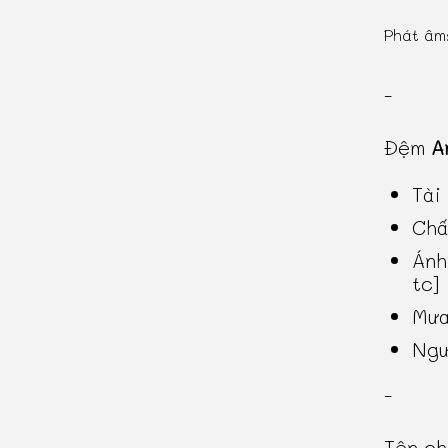
Phát âm
-
Đệm
A
Tài
Chấ
Ánh
tc]
Mưa
Ngư
-
Tên c