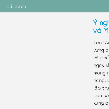
bầu.com
Ý ng
và M
Tên "A
vững c
và phẩ
ngay t
mong m
năng, 
lập tr
con sẽ
xung q