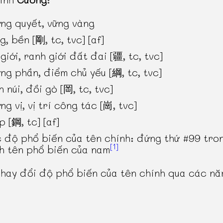
ng quyết, vững vàng
g, bền [剛, tc, tvc] [af]
 giới, ranh giới đất đai [疆, tc, tvc]
ng phần, điểm chủ yếu [綱, tc, tvc]
n núi, đồi gò [岡, tc, tvc]
ng vị, vị trí công tác [崗, tvc]
p [鋼, tc] [af]
 độ phổ biến của tên chính: đứng thứ #99 tro
[1]
h tên phổ biến của nam
thay đổi độ phổ biến của tên chính qua các n