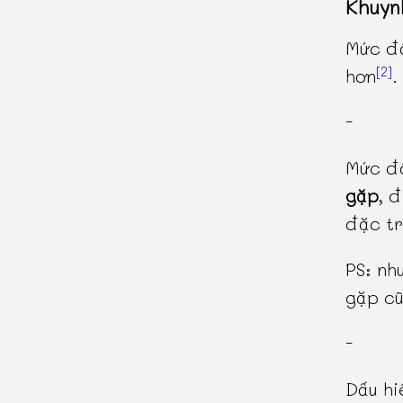
Khuyn
Mức độ
[2]
hơn
.
-
Mức độ
gặp
, 
đặc tr
PS: nh
gặp cũ
-
Dấu hi