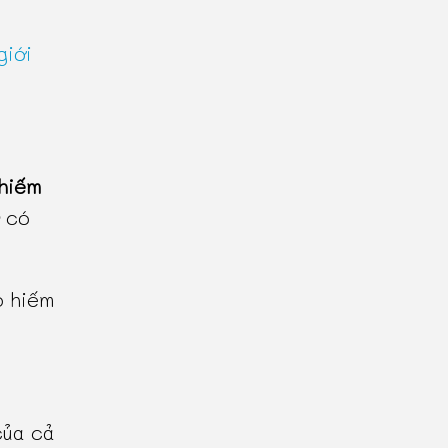
giới
hiếm
có
p hiếm
của cả