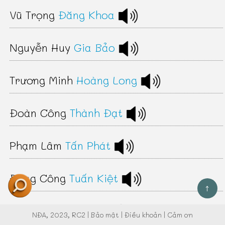
Vũ Trọng
Đăng Khoa
Nguyễn Huy
Gia Bảo
Trương Minh
Hoàng Long
Đoàn Công
Thành Đạt
Phạm Lâm
Tấn Phát
Đặng Công
Tuấn Kiệt
↑
Ngô Quốc
Thái Bảo
NĐA
, 2023, RC2 |
Bảo mật
|
Điều khoản
|
Cảm ơn