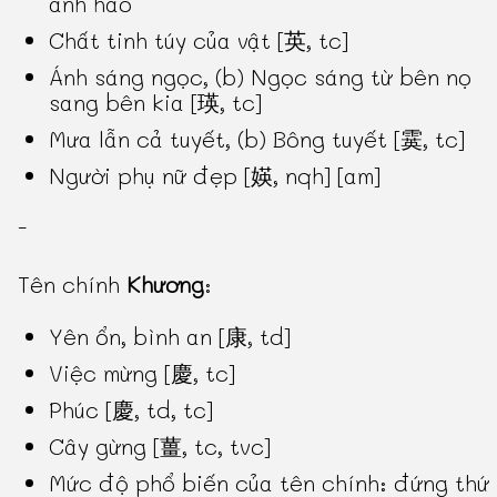
anh hào
Chất tinh túy của vật [英, tc]
Ánh sáng ngọc, (b) Ngọc sáng từ bên nọ
sang bên kia [瑛, tc]
Mưa lẫn cả tuyết, (b) Bông tuyết [霙, tc]
Người phụ nữ đẹp [媖, nqh] [am]
-
Tên chính
Khương
:
Yên ổn, bình an [康, td]
Việc mừng [慶, tc]
Phúc [慶, td, tc]
Cây gừng [薑, tc, tvc]
Mức độ phổ biến của tên chính: đứng thứ