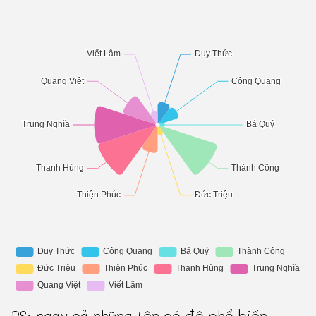
PS: ngay cả những tên có độ phổ biến