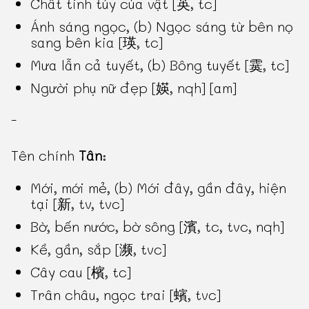
Chất tinh túy của vật [英, tc]
Ánh sáng ngọc, (b) Ngọc sáng từ bên nọ
sang bên kia [瑛, tc]
Mưa lẫn cả tuyết, (b) Bông tuyết [霙, tc]
Người phụ nữ đẹp [媖, nqh] [am]
-
Tên chính
Tân
:
Mới, mới mẻ, (b) Mới đây, gần đây, hiện
tại [新, tv, tvc]
Bờ, bến nước, bờ sông [濱, tc, tvc, nqh]
Kề, gần, sắp [濒, tvc]
Cây cau [檳, tc]
Trân châu, ngọc trai [蠙, tvc]