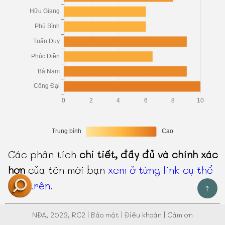
Các phân tích
chi tiết, đầy đủ và chính xác
hơn
của tên mời bạn
xem ở từng link cụ thể
bên trên
.
↑
NĐA
, 2023, RC2 |
Bảo mật
|
Điều khoản
|
Cảm ơn