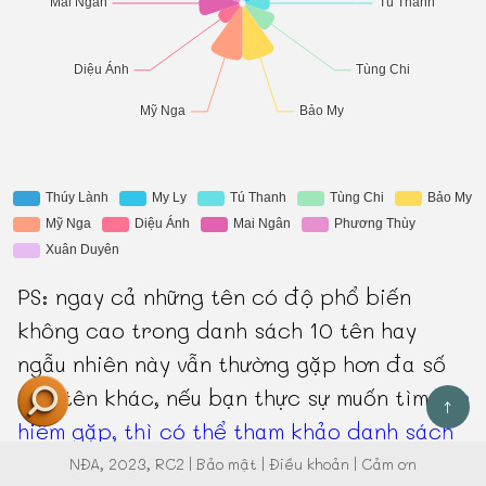
PS: ngay cả những tên có độ phổ biến
không cao trong danh sách 10 tên hay
ngẫu nhiên này vẫn thường gặp hơn đa số
các tên khác, nếu bạn thực sự muốn tìm
tên
↑
hiếm gặp, thì có thể tham khảo danh sách
này
.
NĐA
, 2023, RC2 |
Bảo mật
|
Điều khoản
|
Cảm ơn