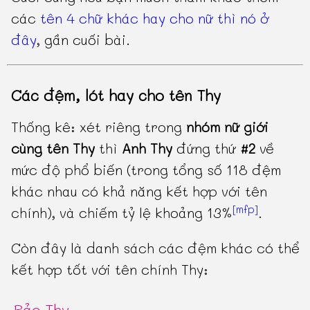
các
tên 4 chữ khác hay cho nữ thì nó ở
đây
, gần cuối bài.
Các đệm, lót hay cho tên Thy
Thống kê: xét riêng trong
nhóm nữ giới
cùng tên Thy
thì
Anh Thy
đứng thứ
#2
về
mức độ phổ biến (trong tổng số 118 đệm
khác nhau có khả năng kết hợp với tên
[mfp]
chính), và chiếm tỷ lệ khoảng 13%
.
Còn đây là danh sách các đệm khác có thể
kết hợp tốt với tên chính Thy:
Bảo Thy