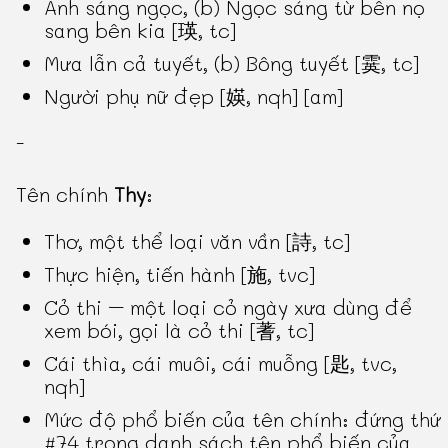
Ánh sáng ngọc, (b) Ngọc sáng từ bên nọ
sang bên kia [瑛, tc]
Mưa lẫn cả tuyết, (b) Bông tuyết [霙, tc]
Người phụ nữ đẹp [媖, nqh] [am]
-
Tên chính
Thy
:
Thơ, một thể loại văn vần [詩, tc]
Thực hiện, tiến hành [施, tvc]
Cỏ thi – một loại cỏ ngày xưa dùng để
xem bói, gọi là cỏ thi [蓍, tc]
Cái thìa, cái muôi, cái muỗng [匙, tvc,
nqh]
Mức độ phổ biến của tên chính: đứng thứ
#74 trong danh sách tên phổ biến của