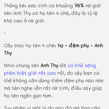
Thống kê: ước tính có khoảng
78%
nữ giới
tên Anh Thy có họ tên 4 chữ, đây là tỷ lệ
khá cao ở nữ giới.
-
Cấu trúc họ tên 4 chữ:
họ
+
đệm phụ
+
Anh
Thy
Nhìn chung tên
Anh Thy
đã
có khả năng
phân biệt giới rất cao
rồi, do vậy bạn có
thể không cần dùng thêm đệm phụ nào nữa
mà tên nghe vẫn rất nữ tính, điều này giúp
họ tên ngắn gọn hơn.
Tuy nhiên vì một lý do nào đó mà bạn cần