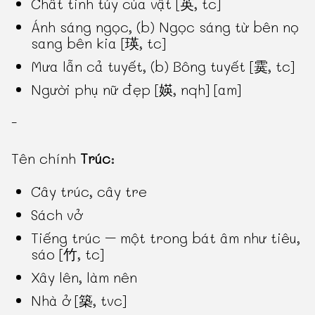
Chất tinh túy của vật [英, tc]
Ánh sáng ngọc, (b) Ngọc sáng từ bên nọ
sang bên kia [瑛, tc]
Mưa lẫn cả tuyết, (b) Bông tuyết [霙, tc]
Người phụ nữ đẹp [媖, nqh] [am]
-
Tên chính
Trúc
:
Cây trúc, cây tre
Sách vở
Tiếng trúc – một trong bát âm như tiêu,
sáo [竹, tc]
Xây lên, làm nên
Nhà ở [築, tvc]