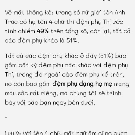
Về mặt thống kê: trong số nữ giới tên Anh
Trúc có họ tên 4 chữ thì đệm phụ Thị ước
tính chiếm
49%
trên tổng số, còn lại, tất cả
các đệm phụ khác là 51%.
Tất cả các đệm phụ khác ở đây (51%) bao
gồm bất kỳ đệm phụ nào khác với đệm phụ
Thị, trong đó ngoài các đệm phụ kể trên,
nó còn bao gồm
đệm phụ dạng họ mẹ
mang
màu sắc rất riêng, mà chúng tôi sẽ trình
bày với các bạn ngay bên dưới.
-
Lưu ý: với tên 4 chữ, mặt ngữ âm cũng quan