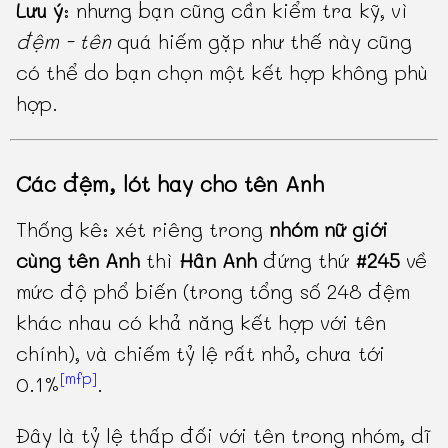
Lưu ý
: nhưng bạn cũng cần kiểm tra kỹ, vì
đệm - tên
quá hiếm gặp như thế này cũng
có thể do bạn chọn một kết hợp không phù
hợp.
Các đệm, lót hay cho tên Anh
Thống kê: xét riêng trong
nhóm nữ giới
cùng tên Anh
thì
Hân Anh
đứng thứ
#245
về
mức độ phổ biến (trong tổng số 248 đệm
khác nhau có khả năng kết hợp với tên
chính), và chiếm tỷ lệ rất nhỏ, chưa tới
[mfp]
0.1%
.
Đây là tỷ lệ thấp đối với tên trong nhóm, dĩ