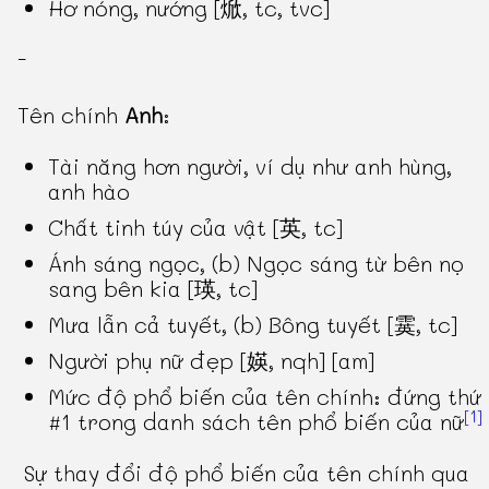
Hơ nóng, nướng [焮, tc, tvc]
-
Tên chính
Anh
:
Tài năng hơn người, ví dụ như anh hùng,
anh hào
Chất tinh túy của vật [英, tc]
Ánh sáng ngọc, (b) Ngọc sáng từ bên nọ
sang bên kia [瑛, tc]
Mưa lẫn cả tuyết, (b) Bông tuyết [霙, tc]
Người phụ nữ đẹp [媖, nqh] [am]
Mức độ phổ biến của tên chính: đứng thứ
[1]
#1 trong danh sách tên phổ biến của nữ
Sự thay đổi độ phổ biến của tên chính qua