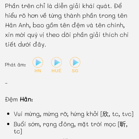
Phần trên chỉ là diễn giải khái quát. Để
hiểu rõ hơn về từng thành phần trong tên
Hân Anh, bao gồm tên đệm và tên chính,
xin mời quý vị theo dõi phần giải thích chi
tiết dưới đây.
Phát âm:
-
Đệm
Hân
:
Vui mừng, mừng rỡ, hứng khởi [欣, tc, tvc]
Buổi sớm, rạng đông, mặt trời mọc [昕,
tc]