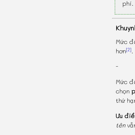
phí.
Khuyn
Mức độ
[2]
hơn
.
-
Mức độ
chọn
p
thứ h
Ưu đi
tên
vẫn