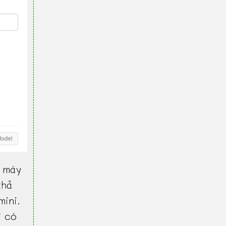
 máy
khả
mini.
ì có