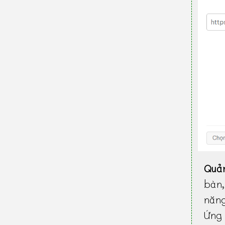
Quả
bàn
năn
Ứng 