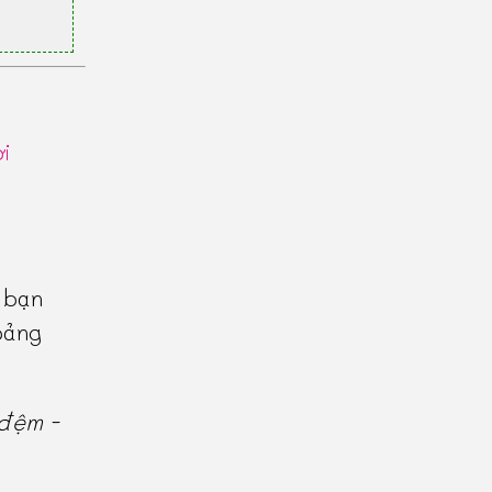
ới
 bạn
oảng
đệm -