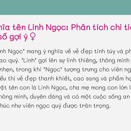
hĩa tên Linh Ngọc: Phân tích chi t
số gợi ý
inh Ngọc" mang ý nghĩa về vẻ đẹp tinh túy và 
ao quý. "Linh" gợi lên sự linh thiêng, thông minh
nhẹn, trong khi "Ngọc" tượng trưng cho viên n
iểu thị vẻ đẹp thanh khiết, cao sang và phẩm h
ặt tên con là Linh Ngọc, cha mẹ mong con lớn l
hông minh, duyên dáng và có một cuộc sống an 
húc như viên ngọc quý được trân trọng.