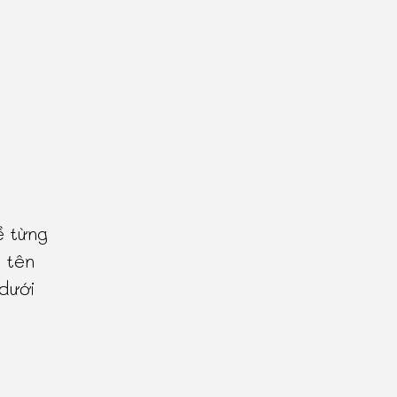
ề từng
 tên
 dưới