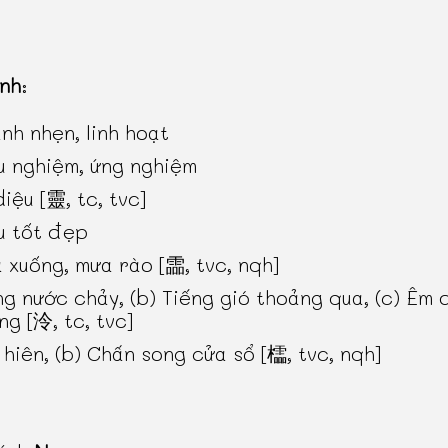
inh
:
nh nhẹn, linh hoạt
u nghiệm, ứng nghiệm
diệu [靈, tc, tvc]
u tốt đẹp
 xuống, mưa rào [霝, tvc, nqh]
ng nước chảy, (b) Tiếng gió thoảng qua, (c) Êm d
ng [泠, tc, tvc]
 hiên, (b) Chấn song cửa sổ [櫺, tvc, nqh]