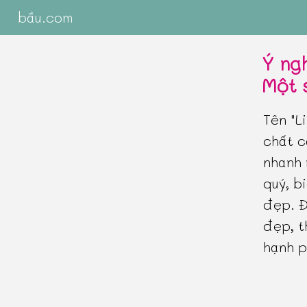
bầu.com
Ý ng
Một 
Tên "L
chất c
nhanh 
quý, b
đẹp. Đ
đẹp, t
hạnh p