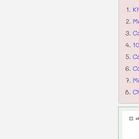
K
Mộ
C
10
C
C
Mộ
Ch