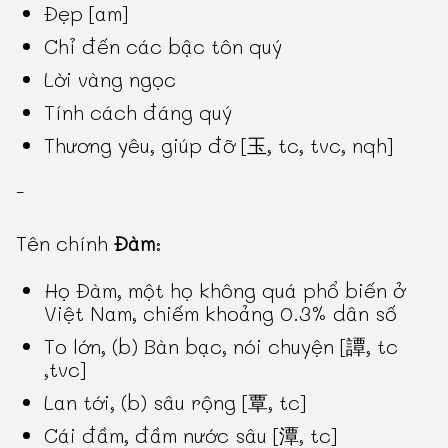
Đẹp [am]
Chỉ đến các bậc tôn quý
Lời vàng ngọc
Tính cách đáng quý
Thương yêu, giúp đỡ [玉, tc, tvc, nqh]
-
Tên chính
Đàm
:
Họ Đàm, một họ không quá phổ biến ở
Việt Nam, chiếm khoảng 0.3% dân số
To lớn, (b) Bàn bạc, nói chuyện [譚, tc
,tvc]
Lan tới, (b) sâu rộng [覃, tc]
Cái đầm, đầm nước sâu [潭, tc]