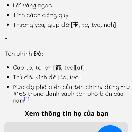
Lời vàng ngọc
Tính cách đáng quý
Thương yêu, giúp đỡ [玉, tc, tvc, nqh]
-
Tên chính
Đô
:
Cao to, to lớn [都, tvc][af]
Thủ đô, kinh đô [tc, tvc]
Mức độ phổ biến của tên chính: đứng thứ
#165 trong danh sách tên phổ biến của
[1]
nam
Xem thông tin họ của bạn