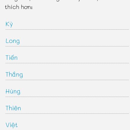
thích hơn:
Kỳ
Long
Tiến
Thắng
Hùng
Thiên
Việt