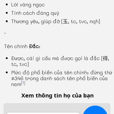
Lời vàng ngọc
Tính cách đáng quý
Thương yêu, giúp đỡ [玉, tc, tvc, nqh]
-
Tên chính
Đắc
:
Được, cái gì cầu mà được gọi là đắc [得,
tc, tvc]
Mức độ phổ biến của tên chính: đứng thứ
#346 trong danh sách tên phổ biến của
[1]
nam
Xem thông tin họ của bạn