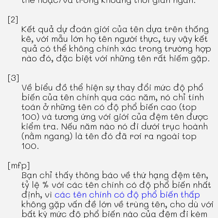
[2]
Kết quả dự đoán giới của tên dựa trên thống
kê, với mẫu lớn họ tên người thực, tuy vậy kết
quả có thể không chính xác trong trường hợp
nào đó, đặc biệt với những tên rất hiếm gặp.
[3]
Về biểu đồ thể hiện sự thay đổi mức độ phổ
biến của tên chính qua các năm, nó chỉ tính
toán ở những tên có độ phổ biến cao (top
100) và tương ứng với giới của đệm tên được
kiểm tra. Nếu năm nào nó đi dưới trục hoành
(nằm ngang) là tên đó đã rơi ra ngoài top
100.
[mfp]
Bạn chỉ thấy thông báo về thứ hạng đệm tên,
tỷ lệ % với các tên chính có độ phổ biến nhất
định, vì
các tên chính có độ phổ biến thấp
không gặp vấn đề lớn về trùng tên, cho dù với
bất kỳ mức độ phổ biến nào của đệm đi kèm