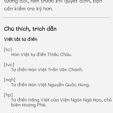
tương đối, nên trước khi quyết định, bạn
cần kiểm tra kỹ hơn.
Chú thích, trích dẫn
Viết tắt từ điển
[tc]
Hán Việt tự điển Thiều Chửu
.
[tvc]
Từ điển Hán Việt Trần Văn Chánh
.
[nqh]
Từ điển Hán Việt Nguyễn Quốc Hùng
.
[hp]
Từ điển tiếng Việt
của Viện Ngôn Ngữ Học, chủ
biên Hoàng Phê.