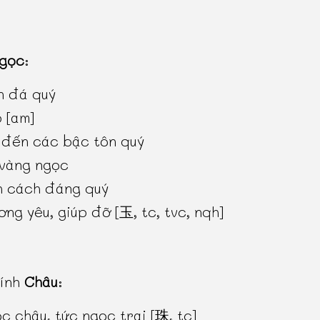
gọc
:
n đá quý
 [am]
 đến các bậc tôn quý
 vàng ngọc
h cách đáng quý
ơng yêu, giúp đỡ [玉, tc, tvc, nqh]
hính
Châu
:
c châu, tức ngọc trai [珠, tc]