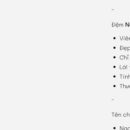
-
Đệm
N
Viê
Đẹp
Chỉ
Lời
Tín
Thư
-
Tên c
Ngọ