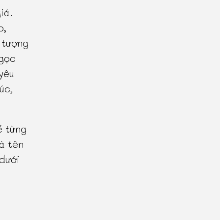
iá.
o,
 tượng
Ngọc
yêu
úc,
ề từng
à tên
 dưới