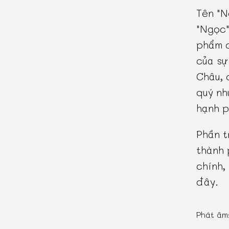
Tên "N
"Ngọc"
phẩm c
của sự
Châu, 
quý nh
hạnh p
Phần t
thành 
chính,
đây.
Phát âm