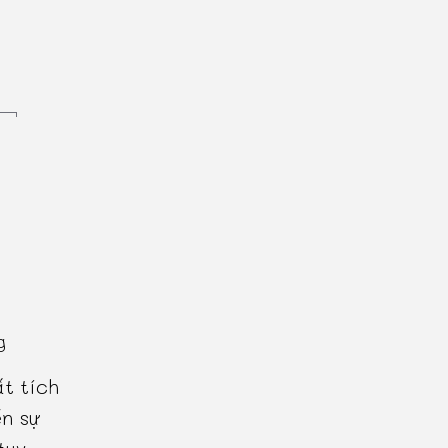
g
ất tích
ến sự
tuy