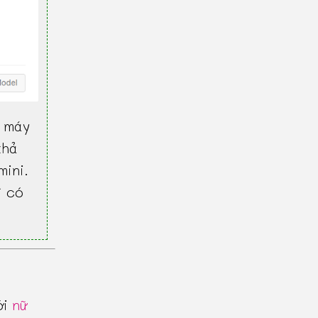
 máy
khả
mini.
ì có
ới
nữ