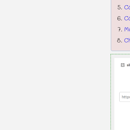
C
C
Mộ
Ch