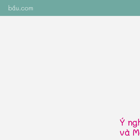
bầu.com
Ý ng
và M