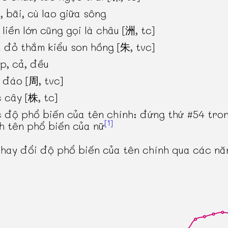
, bãi, cù lao giữa sông
 liền lớn cũng gọi là châu [洲, tc]
 đỏ thắm kiểu son hồng [朱, tvc]
p, cả, đều
 đáo [周, tvc]
 cây [株, tc]
 độ phổ biến của tên chính: đứng thứ #54 tro
[1]
h tên phổ biến của nữ
thay đổi độ phổ biến của tên chính qua các n