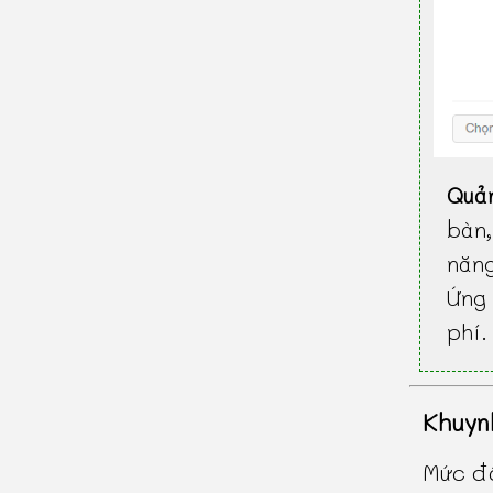
Quả
bàn
năn
Ứng 
phí.
Khuyn
Mức độ