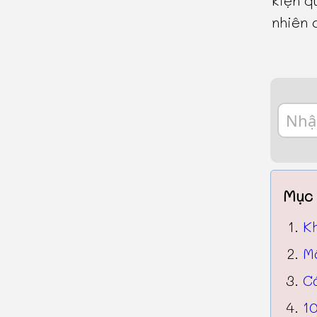
nhiên 
Mục 
K
M
C
10