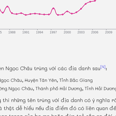
[4]
n Ngọc Châu trùng với các địa danh sau
:
Ngọc Châu, Huyện Tân Yên, Tỉnh Bắc Giang
ờng Ngọc Châu, Thành phố Hải Dương, Tỉnh Hải Dươn
 thì những tên trùng với địa danh có ý nghĩa r
à thật dễ hiểu nếu địa điểm đó có liên quan đ
uan trọng của ba mẹ hoặc đứa trẻ sắp ra đời, 