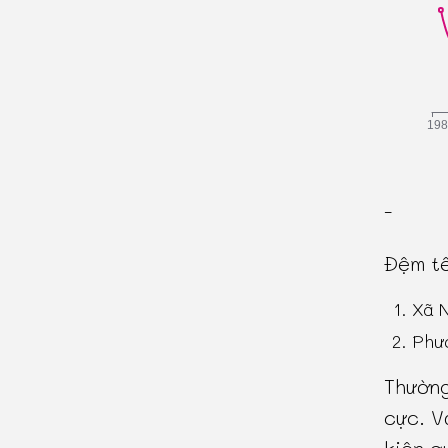
-
Đệm tê
Xã 
Phư
Thường
cực. V
kiện q