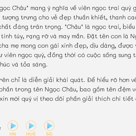
gọc Châu" mang ý nghĩa về viên ngọc trai quý g
 tượng trưng cho vẻ đẹp thuần khiết, thanh ca
hất đáng trân trọng. "Châu" là ngọc trai, biểu
 tinh túy, rạng rỡ và may mắn. Đặt tên con là 
cha mẹ mong con gái xinh đẹp, dịu dàng, được 
ư viên ngọc quý, đồng thời có cuộc sống sung t
húc và tỏa sáng.
rên chỉ là diễn giải khái quát. Để hiểu rõ hơn v
phần trong tên Ngọc Châu, bao gồm tên đệm v
 xin mời quý vị theo dõi phần giải thích chi tiết
: