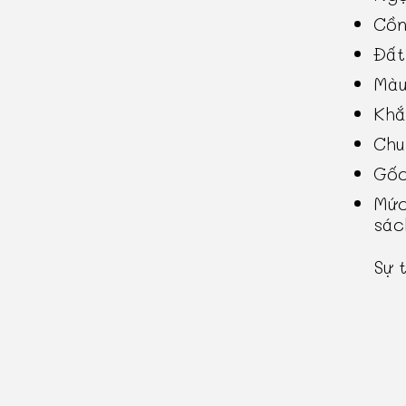
Cồn
Đất
Màu
Khắ
Chu
Gốc
Mức
sác
Sự 