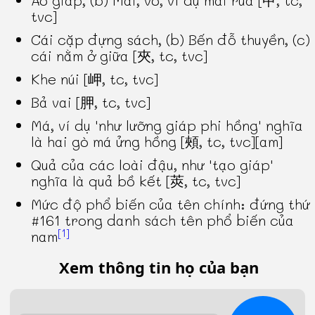
Áo giáp, (b) Mai, vỏ, ví dụ mai rùa [甲, tc,
tvc]
Cái cặp đựng sách, (b) Bến đỗ thuyền, (c)
cái nằm ở giữa [夾, tc, tvc]
Khe núi [岬, tc, tvc]
Bả vai [胛, tc, tvc]
Má, ví dụ 'như lưỡng giáp phi hồng' nghĩa
là hai gò má ửng hồng [頰, tc, tvc][am]
Quả của các loài đậu, như 'tạo giáp'
nghĩa là quả bồ kết [莢, tc, tvc]
Mức độ phổ biến của tên chính: đứng thứ
#161 trong danh sách tên phổ biến của
[1]
nam
Xem thông tin họ của bạn