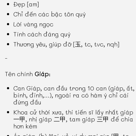
Đẹp [am]
Chỉ đến các bậc tôn quý
Lời vàng ngọc
Tính cách đáng quý
Thương yêu, giúp đỡ [玉, tc, tvc, nqh]
-
Tên chính
Giáp
:
Can Giáp, can đầu trong 10 can (giáp, ất,
bính, đinh,...), ngoài ra có hàm ý chỉ cái
đứng đầu
Khoa cử thời xưa, thi tiến sĩ lấy nhất giáp
一甲, nhị giáp 二甲, tam giáp 三甲 để chia
hơn kém