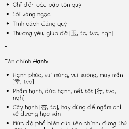
Chỉ đến các bậc tôn quý
Lời vàng ngọc
Tính cách đáng quý
Thương yêu, giúp đỡ [玉, tc, tvc, nqh]
-
Tên chính
Hạnh
:
Hạnh phúc, vui mừng, vui sướng, may mắn
[幸, tvc]
Phẩm hạnh, đức hạnh, nết tốt [行, tvc,
nqh]
Cây hạnh [杏, tc], hay dùng để ngầm chỉ
về đường học vấn
Mức độ phổ biến của tên chính: đứng thứ