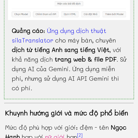
Quảng cáo
:
Ứng dụng dịch thuật
silaTranslator
cho máy bàn, chuyên
dịch từ tiếng Anh sang tiếng Việt
, với
khả năng dịch
trang web & file PDF
. Sử
dụng AI của Gemini. Ứng dụng miễn
phí, nhưng sử dụng AI API Gemini thì
có phí.
Khuynh hướng giới và mức độ phổ biến
Mức độ phù hợp với giới: đệm - tên
Ngọc
[2]
Hạnh
hợp với
nữ giới
hơn
.