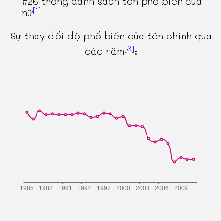
#26 trong danh sách tên phổ biến của
[1]
nữ
Sự thay đổi độ phổ biến của tên chính qua
[3]
các năm
: