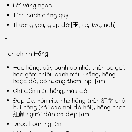
Lời vàng ngọc
Tính cách đáng quý
Thương yêu, giúp đỡ [玉, tc, tvc, nqh]
-
Tên chính
Hồng
:
Hoa hồng, cây cảnh cỡ nhỏ, thân có gai,
hoa gồm nhiều cánh màu trắng, hồng
hoặc đỏ, có hương thơm [hp] [am]
Chỉ đến màu hồng, màu đỏ
Ðẹp đẽ, rộn rịp, như hồng trần 紅塵 chốn
bụi hồng (nói các nơi đô hội), hồng nhan
紅顏 người đàn bà đẹp [am]
Được hoan nghênh