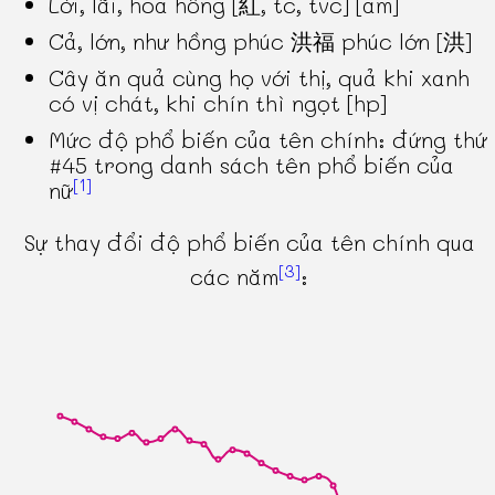
Lời, lãi, hoa hồng [紅, tc, tvc] [am]
Cả, lớn, như hồng phúc 洪福 phúc lớn [洪]
Cây ăn quả cùng họ với thị, quả khi xanh
có vị chát, khi chín thì ngọt [hp]
Mức độ phổ biến của tên chính: đứng thứ
#45 trong danh sách tên phổ biến của
[1]
nữ
Sự thay đổi độ phổ biến của tên chính qua
[3]
các năm
: