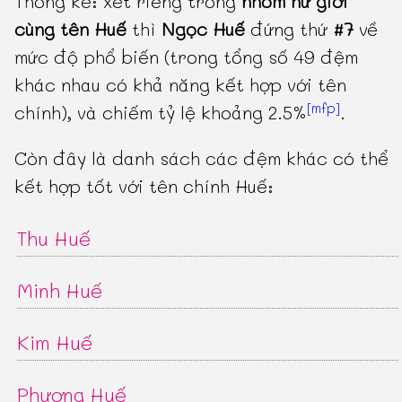
Thống kê: xét riêng trong
nhóm nữ giới
cùng tên Huế
thì
Ngọc Huế
đứng thứ
#7
về
mức độ phổ biến (trong tổng số 49 đệm
khác nhau có khả năng kết hợp với tên
[mfp]
chính), và chiếm tỷ lệ khoảng 2.5%
.
Còn đây là danh sách các đệm khác có thể
kết hợp tốt với tên chính Huế:
Thu Huế
Minh Huế
Kim Huế
Phương Huế