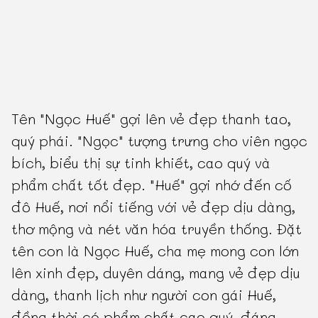
Tên "Ngọc Huế" gợi lên vẻ đẹp thanh tao,
quý phái. "Ngọc" tượng trưng cho viên ngọc
bích, biểu thị sự tinh khiết, cao quý và
phẩm chất tốt đẹp. "Huế" gợi nhớ đến cố
đô Huế, nơi nổi tiếng với vẻ đẹp dịu dàng,
thơ mộng và nét văn hóa truyền thống. Đặt
tên con là Ngọc Huế, cha mẹ mong con lớn
lên xinh đẹp, duyên dáng, mang vẻ đẹp dịu
dàng, thanh lịch như người con gái Huế,
đồng thời có phẩm chất cao quý, đáng