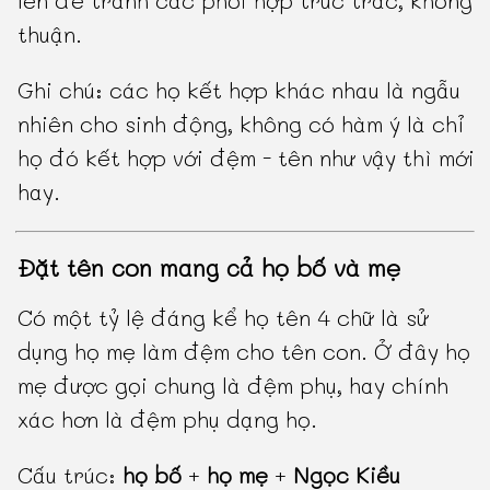
lên để tránh các phối hợp trúc trắc, không
thuận.
Ghi chú: các họ kết hợp khác nhau là ngẫu
nhiên cho sinh động, không có hàm ý là chỉ
họ đó kết hợp với đệm - tên như vậy thì mới
hay.
Đặt tên con mang cả họ bố và mẹ
Có một tỷ lệ đáng kể họ tên 4 chữ là sử
dụng họ mẹ làm đệm cho tên con. Ở đây họ
mẹ được gọi chung là đệm phụ, hay chính
xác hơn là đệm phụ dạng họ.
Cấu trúc:
họ bố
+
họ mẹ
+
Ngọc Kiều