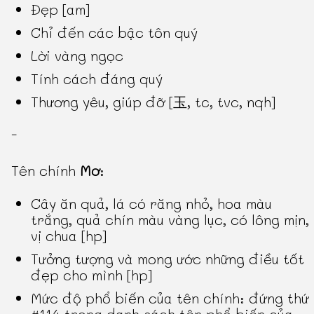
Đẹp [am]
Chỉ đến các bậc tôn quý
Lời vàng ngọc
Tính cách đáng quý
Thương yêu, giúp đỡ [玉, tc, tvc, nqh]
-
Tên chính
Mơ
:
Cây ăn quả, lá có răng nhỏ, hoa màu
trắng, quả chín màu vàng lục, có lông mịn,
vị chua [hp]
Tưởng tượng và mong ước những điều tốt
đẹp cho mình [hp]
Mức độ phổ biến của tên chính: đứng thứ