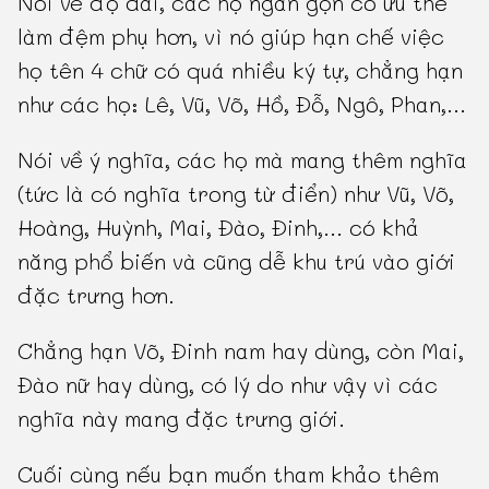
Nói về độ dài, các họ ngắn gọn có ưu thế
làm đệm phụ hơn, vì nó giúp hạn chế việc
họ tên 4 chữ có quá nhiều ký tự, chẳng hạn
như các họ: Lê, Vũ, Võ, Hồ, Đỗ, Ngô, Phan,...
Nói về ý nghĩa, các họ mà mang thêm nghĩa
(tức là có nghĩa trong từ điển) như Vũ, Võ,
Hoàng, Huỳnh, Mai, Đào, Đinh,... có khả
năng phổ biến và cũng dễ khu trú vào giới
đặc trưng hơn.
Chẳng hạn Võ, Đinh nam hay dùng, còn Mai,
Đào nữ hay dùng, có lý do như vậy vì các
nghĩa này mang đặc trưng giới.
Cuối cùng nếu bạn muốn tham khảo thêm