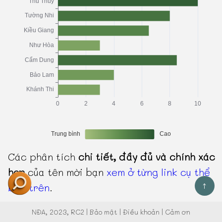
Các phân tích
chi tiết, đầy đủ và chính xác
hơn
của tên mời bạn
xem ở từng link cụ thể
↑
bên trên
.
NĐA
, 2023, RC2 |
Bảo mật
|
Điều khoản
|
Cảm ơn