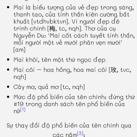
Mai là biểu tượng của vẻ đẹp trong sáng,
thanh tao, của tinh thần kiên cường bất
khuất [vtdhvbktvn]. Ví người đẹp đẽ
trinh chính [梅, tc, nqh]. Thơ của cụ
Nguyễn Du: 'Mai cốt cách tuyết tinh thần,
mỗi người một vẻ mười phân vẹn mười'
[am]
Mai khôi, tên một thứ ngọc đẹp
Mai côi – hoa hồng, hoa mai côi [玫, tvc,
nqh]
Cây mơ, quả mơ [tc, nqh]
Mức độ phổ biến của tên chính: đứng thứ
#19 trong danh sách tên phổ biến của
[1]
nữ
Sự thay đổi độ phổ biến của tên chính qua
[3]
các năm
: