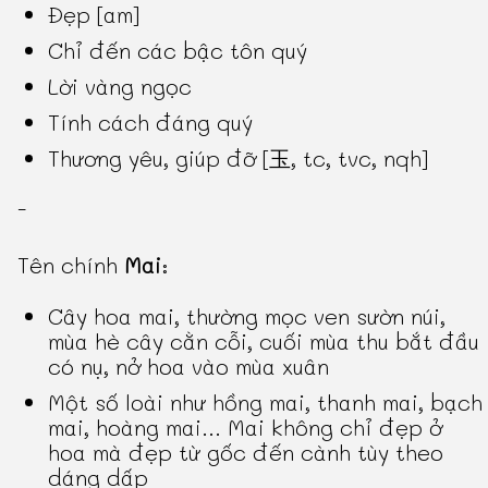
Đẹp [am]
Chỉ đến các bậc tôn quý
Lời vàng ngọc
Tính cách đáng quý
Thương yêu, giúp đỡ [玉, tc, tvc, nqh]
-
Tên chính
Mai
:
Cây hoa mai, thường mọc ven sườn núi,
mùa hè cây cằn cỗi, cuối mùa thu bắt đầu
có nụ, nở hoa vào mùa xuân
Một số loài như hồng mai, thanh mai, bạch
mai, hoàng mai... Mai không chỉ đẹp ở
hoa mà đẹp từ gốc đến cành tùy theo
dáng dấp