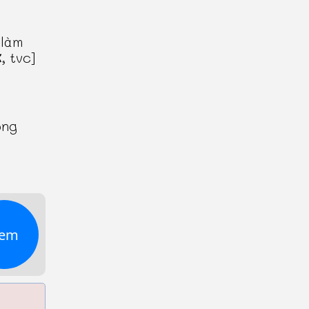
 làm
, tvc]
ong
em