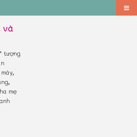
t và
" tượng
ần
 mày,
áng,
cha mẹ
hanh