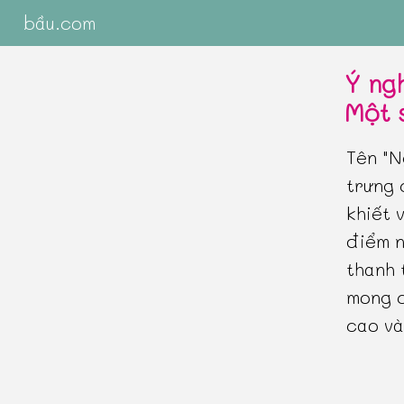
bầu.com
Ý ng
Một 
Tên "N
trưng 
khiết 
điểm n
thanh 
mong c
cao và