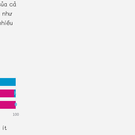
của cả
 như
nhiều
 ít