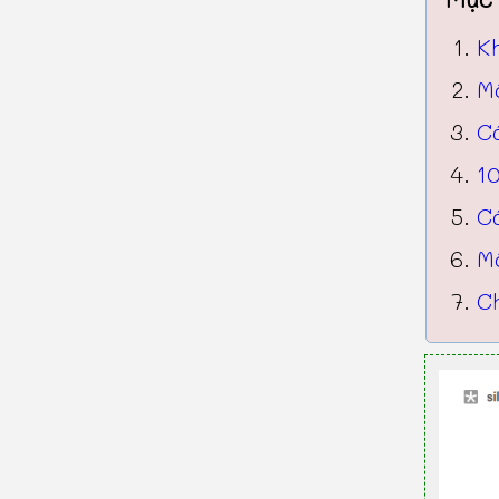
K
M
Cá
10
C
Mộ
Ch