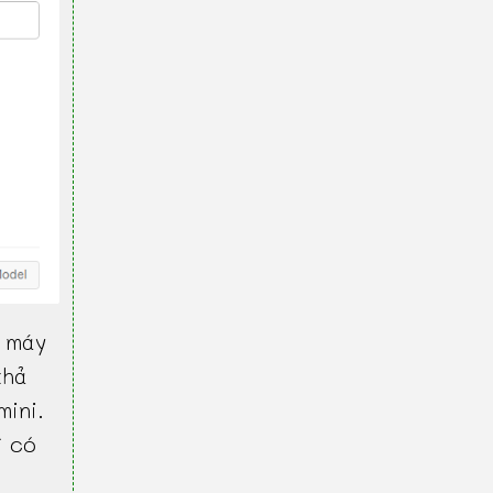
 máy
khả
mini.
ì có