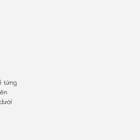
ề từng
tên
 dưới