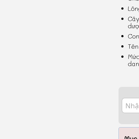
Lôn
Cây
dượ
Con
Tên
Mức
dan
Mục 