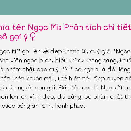
hĩa tên Ngọc Mi: Phân tích chi tiế
số gợi ý
gọc Mi" gợi lên vẻ đẹp thanh tú, quý giá. "Ngọc
cho viên ngọc bích, biểu thị sự trong sáng, thu
và phẩm chất cao quý. "Mi" có nghĩa là đôi lông
hấn trên khuôn mặt, thể hiện nét đẹp duyên d
tú của người con gái. Đặt tên con là Ngọc Mi, 
on lớn lên xinh đẹp, dịu dàng, có phẩm chất t
 cuộc sống an lành, hạnh phúc.