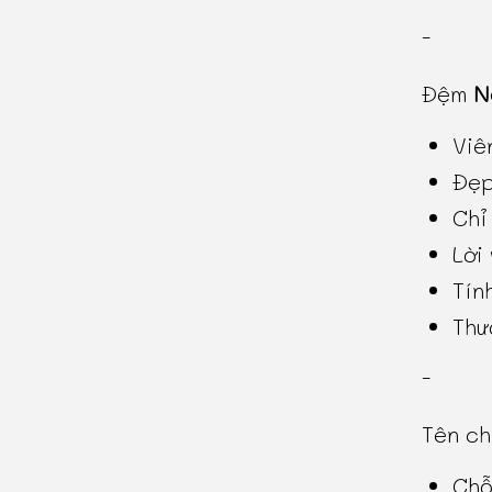
-
Đệm
N
Viê
Đẹp
Chỉ
Lời
Tín
Thư
-
Tên c
Chỗ