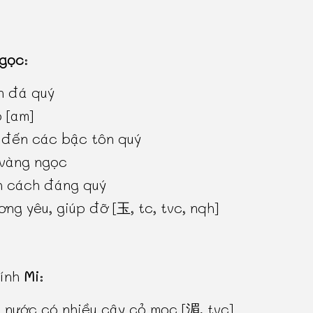
gọc
:
n đá quý
 [am]
 đến các bậc tôn quý
 vàng ngọc
h cách đáng quý
ơng yêu, giúp đỡ [玉, tc, tvc, nqh]
hính
Mi
:
 nước có nhiều cây cỏ mọc [湄, tvc]