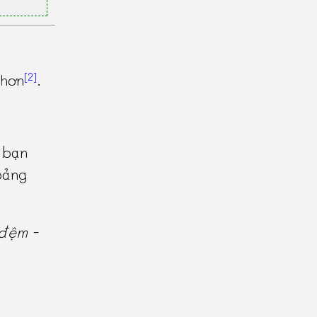
[2]
hơn
.
 bạn
oảng
đệm -