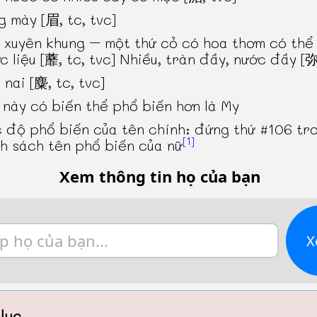
g mày [眉, tc, tvc]
 xuyên khung – một thứ cỏ có hoa thơm có thể
c liệu [蘼, tc, tvc] Nhiều, tràn đầy, nước đầy [弥
 nai [麋, tc, tvc]
 này có biến thể phổ biến hơn là My
 độ phổ biến của tên chính: đứng thứ #106 tr
[1]
h sách tên phổ biến của nữ
Xem thông tin họ của bạn
X
lục