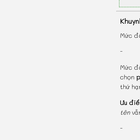
Khuyn
Mức độ
-
Mức độ
chọn
p
thứ h
Ưu đi
tên
vẫn
-