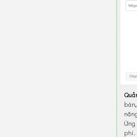
Quả
bàn
năn
Ứng 
phí.