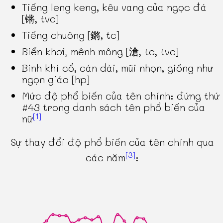
Tiếng leng keng, kêu vang của ngọc đá
[锵, tvc]
Tiếng chuông [鏘, tc]
Biển khơi, mênh mông [滄, tc, tvc]
Binh khí cổ, cán dài, mũi nhọn, giống như
ngọn giáo [hp]
Mức độ phổ biến của tên chính: đứng thứ
#43 trong danh sách tên phổ biến của
[1]
nữ
Sự thay đổi độ phổ biến của tên chính qua
[3]
các năm
: