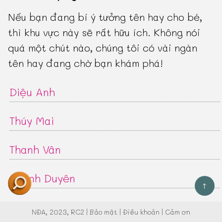
Nếu bạn đang bí ý tưởng tên hay cho bé,
thì khu vực này sẽ rất hữu ích. Không nói
quá một chút nào, chúng tôi có vài ngàn
tên hay đang chờ bạn khám phá!
Diệu Anh
Thúy Mai
Thanh Vân
Quỳnh Duyên
↑
Bích Thu
NĐA
, 2023, RC2 |
Bảo mật
|
Điều khoản
|
Cảm ơn