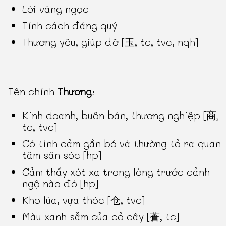
Lời vàng ngọc
Tính cách đáng quý
Thương yêu, giúp đỡ [玉, tc, tvc, nqh]
-
Tên chính
Thương
:
Kinh doanh, buôn bán, thương nghiệp [商,
tc, tvc]
Có tình cảm gắn bó và thường tỏ ra quan
tâm săn sóc [hp]
Cảm thấy xót xa trong lòng trước cảnh
ngộ nào đó [hp]
Kho lúa, vựa thóc [仓, tvc]
Màu xanh sẫm của cỏ cây [蒼, tc]