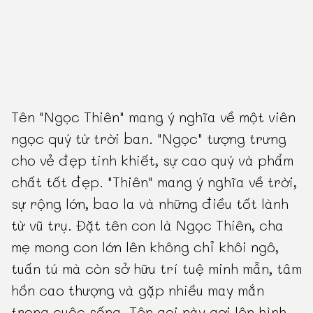
Tên "Ngọc Thiên" mang ý nghĩa về một viên
ngọc quý từ trời ban. "Ngọc" tượng trưng
cho vẻ đẹp tinh khiết, sự cao quý và phẩm
chất tốt đẹp. "Thiên" mang ý nghĩa về trời,
sự rộng lớn, bao la và những điều tốt lành
từ vũ trụ. Đặt tên con là Ngọc Thiên, cha
mẹ mong con lớn lên không chỉ khôi ngô,
tuấn tú mà còn sở hữu trí tuệ minh mẫn, tâm
hồn cao thượng và gặp nhiều may mắn
trong cuộc sống. Tên gọi này gợi lên hình