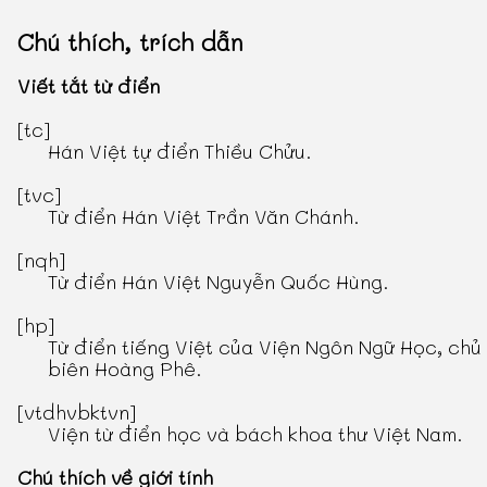
Chú thích, trích dẫn
Viết tắt từ điển
[tc]
Hán Việt tự điển Thiều Chửu
.
[tvc]
Từ điển Hán Việt Trần Văn Chánh
.
[nqh]
Từ điển Hán Việt Nguyễn Quốc Hùng
.
[hp]
Từ điển tiếng Việt
của Viện Ngôn Ngữ Học, chủ
biên Hoàng Phê.
[vtdhvbktvn]
Viện từ điển học và bách khoa thư Việt Nam.
Chú thích về giới tính