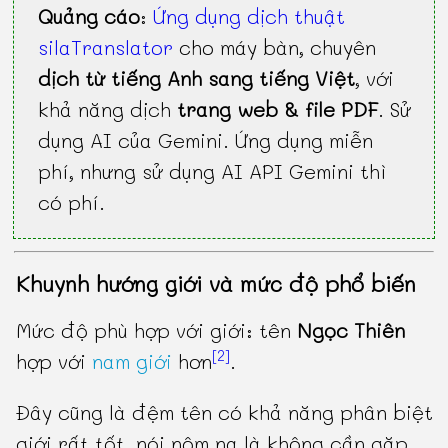
Quảng cáo
:
Ứng dụng dịch thuật
silaTranslator
cho máy bàn, chuyên
dịch từ tiếng Anh sang tiếng Việt
, với
khả năng dịch
trang web & file PDF
. Sử
dụng AI của Gemini. Ứng dụng miễn
phí, nhưng sử dụng AI API Gemini thì
có phí.
Khuynh hướng giới và mức độ phổ biến
Mức độ phù hợp với giới: tên
Ngọc Thiên
[2]
hợp với
nam giới
hơn
.
Đây cũng là đệm tên có khả năng phân biệt
giới rất tốt, nói nôm na là không cần gặp