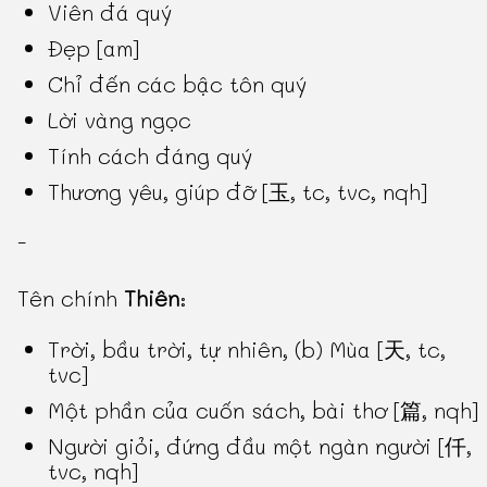
Viên đá quý
Đẹp [am]
Chỉ đến các bậc tôn quý
Lời vàng ngọc
Tính cách đáng quý
Thương yêu, giúp đỡ [玉, tc, tvc, nqh]
-
Tên chính
Thiên
:
Trời, bầu trời, tự nhiên, (b) Mùa [天, tc,
tvc]
Một phần của cuốn sách, bài thơ [篇, nqh]
Người giỏi, đứng đầu một ngàn người [仟,
tvc, nqh]