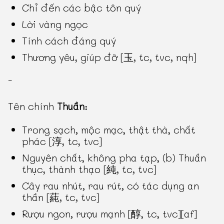
Chỉ đến các bậc tôn quý
Lời vàng ngọc
Tính cách đáng quý
Thương yêu, giúp đỡ [玉, tc, tvc, nqh]
-
Tên chính
Thuần
:
Trong sạch, mộc mạc, thật thà, chất
phác [淳, tc, tvc]
Nguyên chất, không pha tạp, (b) Thuần
thục, thành thạo [純, tc, tvc]
Cây rau nhút, rau rút, có tác dụng an
thần [蒓, tc, tvc]
Rượu ngon, rượu mạnh [醇, tc, tvc][af]