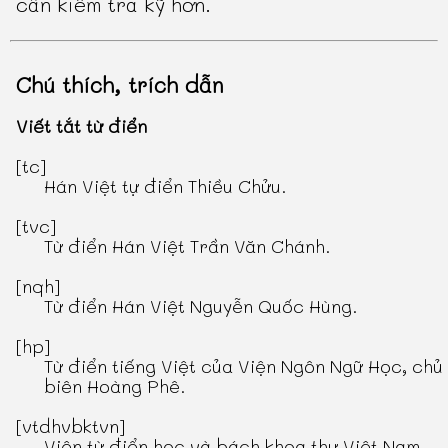
cần kiểm tra kỹ hơn.
Chú thích, trích dẫn
Viết tắt từ điển
[tc]
Hán Việt tự điển Thiều Chửu
.
[tvc]
Từ điển Hán Việt Trần Văn Chánh
.
[nqh]
Từ điển Hán Việt Nguyễn Quốc Hùng
.
[hp]
Từ điển tiếng Việt
của Viện Ngôn Ngữ Học, chủ
biên Hoàng Phê.
[vtdhvbktvn]
Viện từ điển học và bách khoa thư Việt Nam.