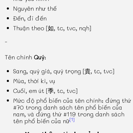
Nguyên như thế
Đến, đi đến
Thuận theo [如, tc, tvc, nqh]
-
Tên chính
Quý
:
Sang, quý giá, quý trọng [貴, tc, tvc]
Mùa, thời kì, vụ
Cuối, em út [季, tc, tvc]
Mức độ phổ biến của tên chính: đứng thứ
#70 trong danh sách tên phổ biến của
nam, và đứng thứ #119 trong danh sách
[1]
tên phổ biến của nữ