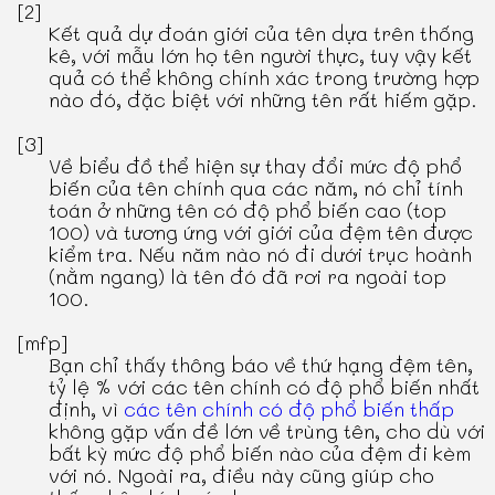
[2]
Kết quả dự đoán giới của tên dựa trên thống
kê, với mẫu lớn họ tên người thực, tuy vậy kết
quả có thể không chính xác trong trường hợp
nào đó, đặc biệt với những tên rất hiếm gặp.
[3]
Về biểu đồ thể hiện sự thay đổi mức độ phổ
biến của tên chính qua các năm, nó chỉ tính
toán ở những tên có độ phổ biến cao (top
100) và tương ứng với giới của đệm tên được
kiểm tra. Nếu năm nào nó đi dưới trục hoành
(nằm ngang) là tên đó đã rơi ra ngoài top
100.
[mfp]
Bạn chỉ thấy thông báo về thứ hạng đệm tên,
tỷ lệ % với các tên chính có độ phổ biến nhất
định, vì
các tên chính có độ phổ biến thấp
không gặp vấn đề lớn về trùng tên, cho dù với
bất kỳ mức độ phổ biến nào của đệm đi kèm
với nó. Ngoài ra, điều này cũng giúp cho