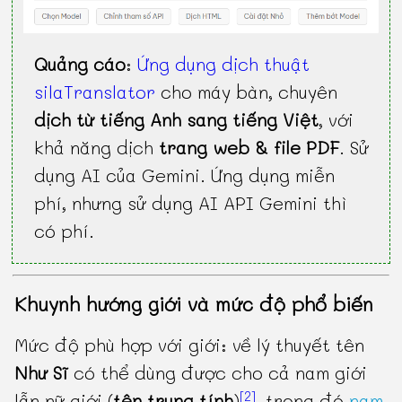
Quảng cáo
:
Ứng dụng dịch thuật
silaTranslator
cho máy bàn, chuyên
dịch từ tiếng Anh sang tiếng Việt
, với
khả năng dịch
trang web & file PDF
. Sử
dụng AI của Gemini. Ứng dụng miễn
phí, nhưng sử dụng AI API Gemini thì
có phí.
Khuynh hướng giới và mức độ phổ biến
Mức độ phù hợp với giới: về lý thuyết tên
Như Sĩ
có thể dùng được cho cả nam giới
[2]
lẫn nữ giới (
tên trung tính
)
, trong đó
nam