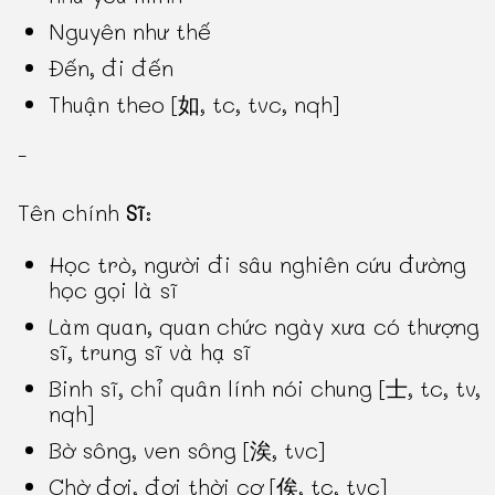
Nguyên như thế
Đến, đi đến
Thuận theo [如, tc, tvc, nqh]
-
Tên chính
Sĩ
:
Học trò, người đi sâu nghiên cứu đường
học gọi là sĩ
Làm quan, quan chức ngày xưa có thượng
sĩ, trung sĩ và hạ sĩ
Binh sĩ, chỉ quân lính nói chung [士, tc, tv,
nqh]
Bờ sông, ven sông [涘, tvc]
Chờ đợi, đợi thời cơ [俟, tc, tvc]