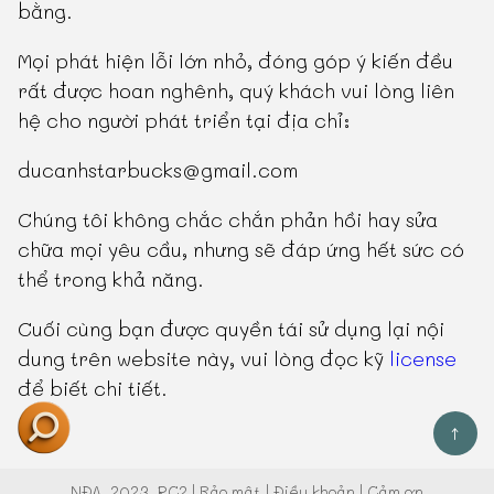
bằng.
Mọi phát hiện lỗi lớn nhỏ, đóng góp ý kiến đều
rất được hoan nghênh, quý khách vui lòng liên
hệ cho người phát triển tại địa chỉ:
ducanhstarbucks@gmail.com
Chúng tôi không chắc chắn phản hồi hay sửa
chữa mọi yêu cầu, nhưng sẽ đáp ứng hết sức có
thể trong khả năng.
Cuối cùng bạn được quyền tái sử dụng lại nội
dung trên website này, vui lòng đọc kỹ
license
để biết chi tiết.
↑
NĐA
, 2023, RC2 |
Bảo mật
|
Điều khoản
|
Cảm ơn