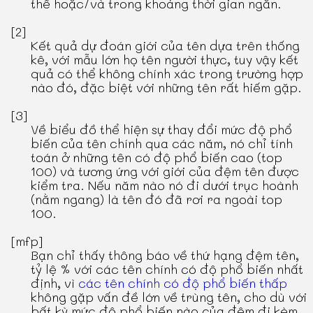
thể hoặc/và trong khoảng thời gian ngắn.
[2]
Kết quả dự đoán giới của tên dựa trên thống
kê, với mẫu lớn họ tên người thực, tuy vậy kết
quả có thể không chính xác trong trường hợp
nào đó, đặc biệt với những tên rất hiếm gặp.
[3]
Về biểu đồ thể hiện sự thay đổi mức độ phổ
biến của tên chính qua các năm, nó chỉ tính
toán ở những tên có độ phổ biến cao (top
100) và tương ứng với giới của đệm tên được
kiểm tra. Nếu năm nào nó đi dưới trục hoành
(nằm ngang) là tên đó đã rơi ra ngoài top
100.
[mfp]
Bạn chỉ thấy thông báo về thứ hạng đệm tên,
tỷ lệ % với các tên chính có độ phổ biến nhất
định, vì
các tên chính có độ phổ biến thấp
không gặp vấn đề lớn về trùng tên, cho dù với
bất kỳ mức độ phổ biến nào của đệm đi kèm