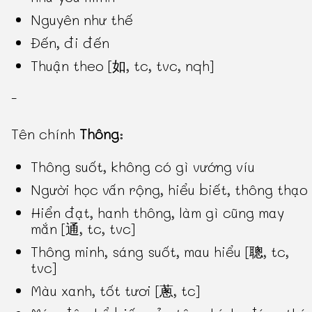
Nguyên như thế
Đến, đi đến
Thuận theo [如, tc, tvc, nqh]
-
Tên chính
Thông
:
Thông suốt, không có gì vướng víu
Người học vấn rộng, hiểu biết, thông thạo
Hiển đạt, hanh thông, làm gì cũng may
mắn [通, tc, tvc]
Thông minh, sáng suốt, mau hiểu [聰, tc,
tvc]
Màu xanh, tốt tươi [蔥, tc]