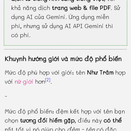
khả năng dịch
trang web & file PDF
. Sử
dụng AI của Gemini. Ứng dụng miễn
phí, nhưng sử dụng AI API Gemini thì
có phí.
Khuynh hướng giới và mức độ phổ biến
Mức độ phù hợp với giới: tên
Như Trâm
hợp
[2]
với
nữ giới
hơn
.
-
Mức độ phổ biến: đệm kết hợp với tên bạn
chọn
tương đối hiếm gặp
, điều này
có thể
rất tốt vì nó giúp cho
đệm - tên
có đặc