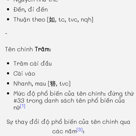
Đến, đi đến
Thuận theo [如, tc, tvc, nqh]
-
Tên chính
Trâm
:
Trâm cài đầu
Cài vào
Nhanh, mau [簪, tvc]
Mức độ phổ biến của tên chính: đứng thứ
#33 trong danh sách tên phổ biến của
[1]
nữ
Sự thay đổi độ phổ biến của tên chính qua
[3]
các năm
: