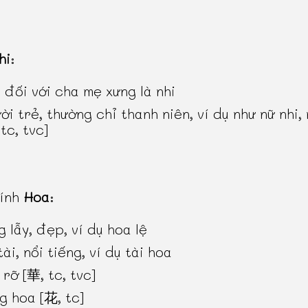
hi
:
 đối với cha mẹ xưng là nhi
ời trẻ, thường chỉ thanh niên, ví dụ như nữ nhi,
tc, tvc]
hính
Hoa
:
g lẫy, đẹp, ví dụ hoa lệ
ài, nổi tiếng, ví dụ tài hoa
 rỡ [華, tc, tvc]
g hoa [花, tc]