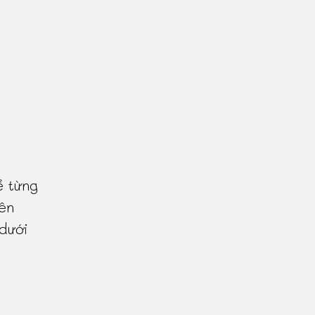
ề từng
ên
 dưới