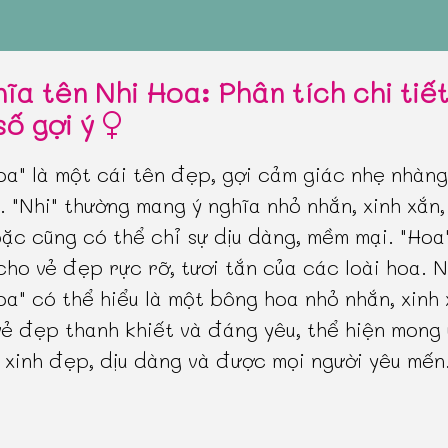
hĩa tên Nhi Hoa: Phân tích chi tiế
số gợi ý
oa" là một cái tên đẹp, gợi cảm giác nhẹ nhàng
ế. "Nhi" thường mang ý nghĩa nhỏ nhắn, xinh xắn
oặc cũng có thể chỉ sự dịu dàng, mềm mại. "Hoa
cho vẻ đẹp rực rỡ, tươi tắn của các loài hoa. N
oa" có thể hiểu là một bông hoa nhỏ nhắn, xinh 
ẻ đẹp thanh khiết và đáng yêu, thể hiện mong
 xinh đẹp, dịu dàng và được mọi người yêu mến