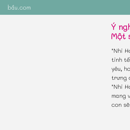
bầu.com
Ý ng
Một 
"Nhi H
tinh t
yêu, h
trưng 
"Nhi H
mang v
con sẽ