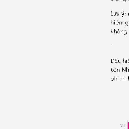
Lưu ý
:
hiếm g
không 
-
Dấu hi
tên
Nh
chính