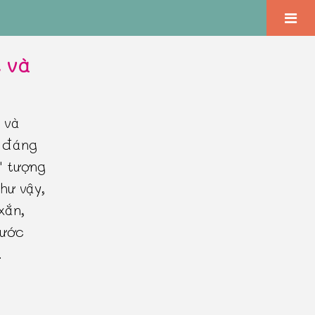
t và
 và
, đáng
" tượng
hư vậy,
xắn,
 ước
.