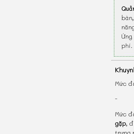
Quả
bàn
năn
Ứng 
phí.
Khuyn
Mức độ
-
Mức độ
gặp
, 
trưng 