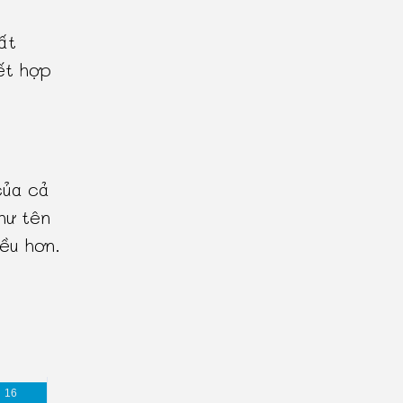
ất
ết hợp
của cả
hư tên
ều hơn.