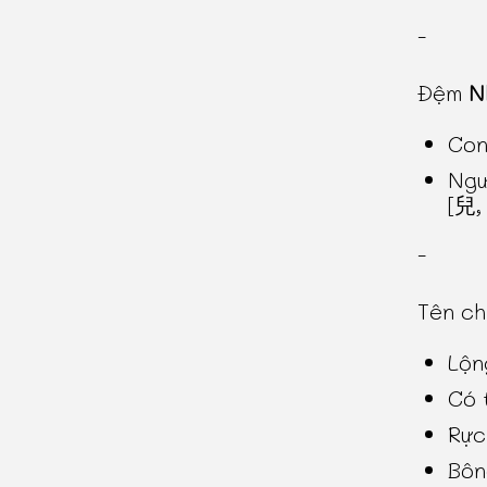
-
Đệm
N
Con
Ngư
[兒, 
-
Tên c
Lộn
Có t
Rực
Bôn