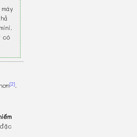
 máy
khả
mini.
ì có
[2]
hơn
.
hiếm
 đặc