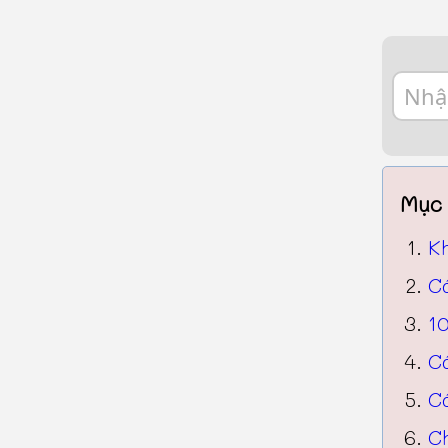
Mục 
K
C
10
C
C
Ch