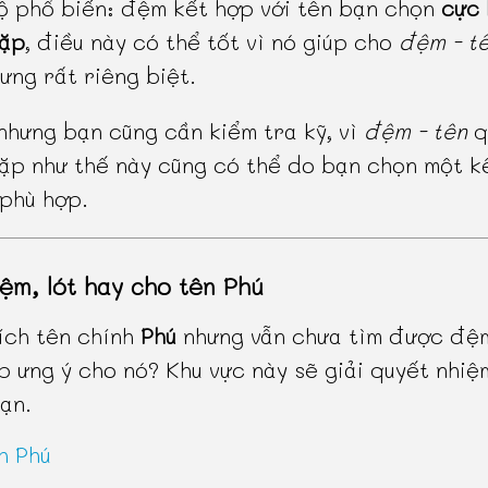
 phổ biến: đệm kết hợp với tên bạn chọn
cực 
gặp
, điều này có thể tốt vì nó giúp cho
đệm - t
ưng rất riêng biệt.
 nhưng bạn cũng cần kiểm tra kỹ, vì
đệm - tên
q
ặp như thế này cũng có thể do bạn chọn một k
phù hợp.
ệm, lót hay cho tên Phú
ích tên chính
Phú
nhưng vẫn chưa tìm được đệm
p ưng ý cho nó? Khu vực này sẽ giải quyết nhiệ
ạn.
h Phú