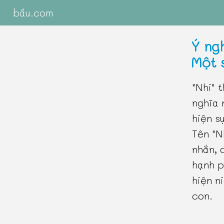
bầu.com
Ý ngh
Một 
"Nhi" 
nghĩa 
hiện s
Tên "N
nhắn, 
hạnh p
hiện n
con.