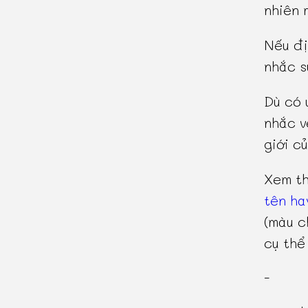
nhiên 
Nếu đị
nhắc s
Dù có 
nhắc v
giới c
Xem t
tên ha
(màu c
cụ thể
-