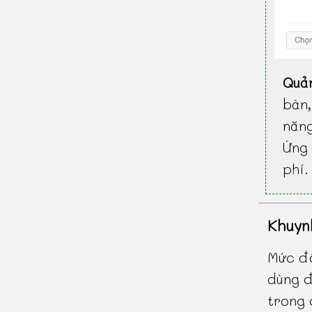
Quả
bàn
năn
Ứng 
phí.
Khuyn
Mức độ
dùng đ
trong