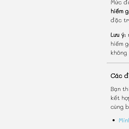
Mức độ
hiếm 
đặc tr
Lưu ý
:
hiếm g
không 
Các đ
Bạn th
kết hợ
cùng b
Min