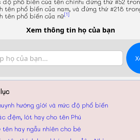
 độ phổ biến của tên chính: đứng thứ #52 tro
h tên phổ biến của nam, và đứng thứ #218 tro
[1]
h tên phổ biến của nữ
Xem thông tin họ của bạn
X
lục
huynh hướng giới và mức độ phổ biến
c đệm, lót hay cho tên Phú
 tên hay ngẫu nhiên cho bé