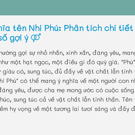
ĩa tên Nhi Phú: Phân tích chi tiết
số gợi ý
thường gợi sự nhỏ nhắn, xinh xắn, đáng yêu, man
như một hạt ngọc, một điều gì đó quý giá. "Phú
ự giàu có, sung túc, đủ đầy về vật chất lẫn tinh 
hi Phú" có thể mang ý nghĩa về một người con 
đáng yêu, được cha mẹ mong ước có cuộc sống
húc, sung túc cả về vật chất lẫn tinh thần. Tên
iềm hy vọng về một tương lai tươi sáng và đầy 