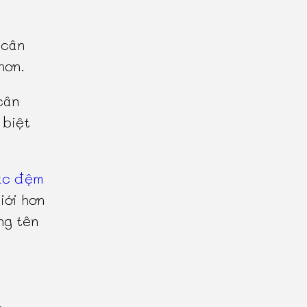
 cân
hơn.
cân
 biệt
ác đệm
iới hơn
ng tên