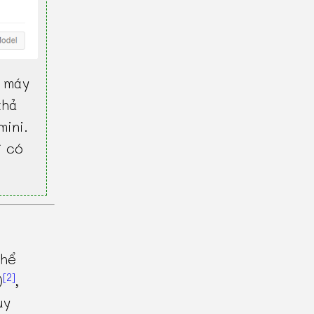
 máy
khả
mini.
ì có
thể
[2]
)
,
uy