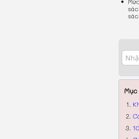
Mức
sác
sác
Mục 
K
Cá
10