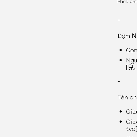
Phát âm
-
Đệm
N
Con
Ngư
[兒, 
-
Tên c
Già
Gia
tvc