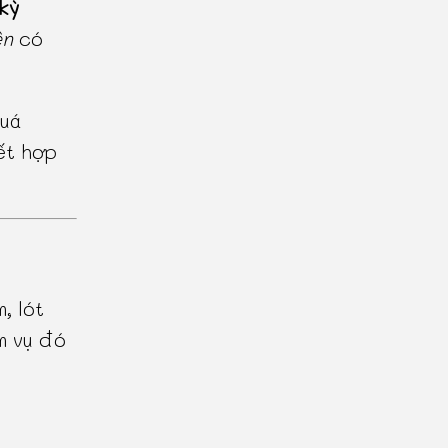
kỳ
ên
có
uá
ết hợp
, lót
m vụ đó