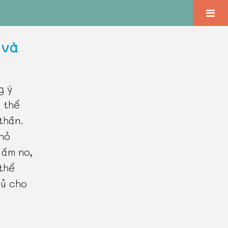
 và
g ý
" thể
thần.
nhỏ
 ấm no,
 thể
đủ cho