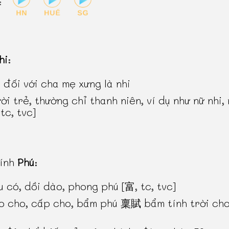
:
hi
:
 đối với cha mẹ xưng là nhi
ời trẻ, thường chỉ thanh niên, ví dụ như nữ nhi,
tc, tvc]
hính
Phú
:
u có, dồi dào, phong phú [富, tc, tvc]
o cho, cấp cho, bẩm phú 稟賦 bẩm tính trời cho
]