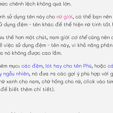
mức chênh lệch không quá lớn.
nh sử dụng tên này cho
nữ giới
, có thể bạn nên
ử dụng đệm - tên khác để thể hiện nữ tính tốt 
ưu thế hơn một chút, nam giới
có thể
cũng nên 
ề việc sử dụng đệm - tên này, vì khả năng phân
ủa nó không được cao lắm.
hêm mục:
các đệm, lót hay cho tên Phú
, hoặc
c
y ngẫu nhiên
, nó đưa ra các gợi ý phù hợp với g
hữ xanh cho nam, chữ hồng cho nữ, click vào từ
 để biết thêm chi tiết).