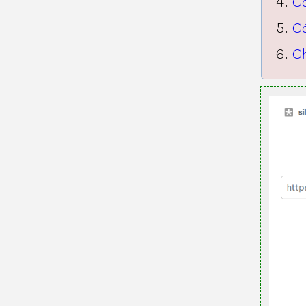
C
C
Ch