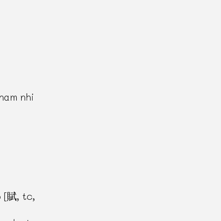
 nam nhi
 [賦, tc,