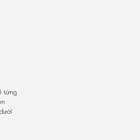
ề từng
ên
 dưới