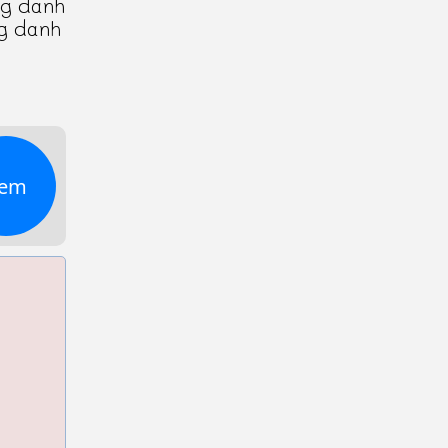
ng danh
ng danh
em