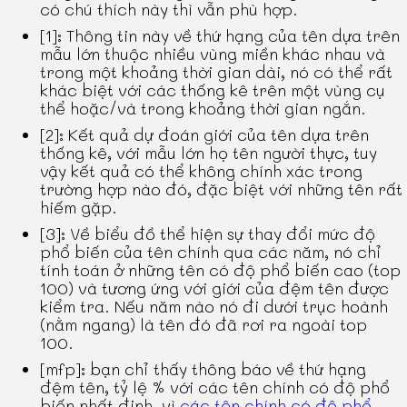
có chú thích này thì vẫn phù hợp.
[1]: Thông tin này về thứ hạng của tên dựa trên
mẫu lớn thuộc nhiều vùng miền khác nhau và
trong một khoảng thời gian dài, nó có thể rất
khác biệt với các thống kê trên một vùng cụ
thể hoặc/và trong khoảng thời gian ngắn.
[2]: Kết quả dự đoán giới của tên dựa trên
thống kê, với mẫu lớn họ tên người thực, tuy
vậy kết quả có thể không chính xác trong
trường hợp nào đó, đặc biệt với những tên rất
hiếm gặp.
[3]: Về biểu đồ thể hiện sự thay đổi mức độ
phổ biến của tên chính qua các năm, nó chỉ
tính toán ở những tên có độ phổ biến cao (top
100) và tương ứng với giới của đệm tên được
kiểm tra. Nếu năm nào nó đi dưới trục hoành
(nằm ngang) là tên đó đã rơi ra ngoài top
100.
[mfp]: bạn chỉ thấy thông báo về thứ hạng
đệm tên, tỷ lệ % với các tên chính có độ phổ
biến nhất định, vì
các tên chính có độ phổ