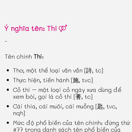
Ý nghĩa tên: Thi
-
Tên chính
Thi
:
Thơ, một thể loại văn vần [詩, tc]
Thực hiện, tiến hành [施, tvc]
Cỏ thi – một loại cỏ ngày xưa dùng để
xem bói, gọi là cỏ thi [蓍, tc]
Cái thìa, cái muôi, cái muỗng [匙, tvc,
nqh]
Mức độ phổ biến của tên chính: đứng thứ
#77 trong danh sách tên phổ biến của