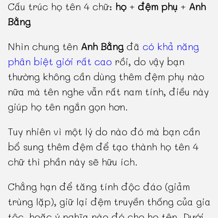
Cấu trúc họ tên 4 chữ:
họ
+
đệm phụ
+
Anh
Bằng
Nhìn chung tên
Anh Bằng
đã
có khả năng
phân biệt giới rất cao
rồi, do vậy bạn
thường không cần dùng thêm đệm phụ nào
nữa mà tên nghe vẫn rất nam tính, điều này
giúp họ tên ngắn gọn hơn.
Tuy nhiên vì một lý do nào đó mà bạn cần
bổ sung thêm đệm để tạo thành họ tên 4
chữ thì phần này sẽ hữu ích.
Chẳng hạn để tăng tính độc đáo (giảm
trùng lặp), giữ lại đệm truyền thống của gia
tộc, hoặc ý nghĩa nào đó cho họ tên. Dưới