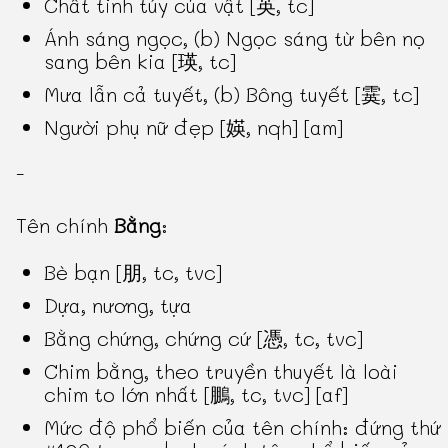
Chất tinh túy của vật [英, tc]
Ánh sáng ngọc, (b) Ngọc sáng từ bên nọ
sang bên kia [瑛, tc]
Mưa lẫn cả tuyết, (b) Bông tuyết [霙, tc]
Người phụ nữ đẹp [媖, nqh] [am]
-
Tên chính
Bằng
:
Bè bạn [朋, tc, tvc]
Dựa, nương, tựa
Bằng chứng, chứng cứ [憑, tc, tvc]
Chim bằng, theo truyền thuyết là loài
chim to lớn nhất [鵬, tc, tvc] [af]
Mức độ phổ biến của tên chính: đứng thứ