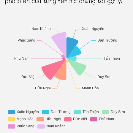
phổ biến của từng tên mà chúng tôi gợi ý: