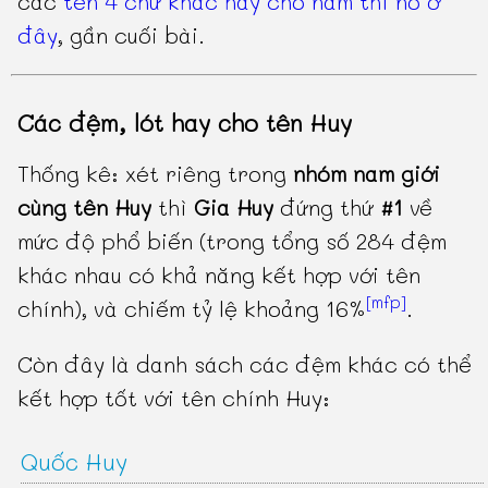
các
tên 4 chữ khác hay cho nam thì nó ở
đây
, gần cuối bài.
Các đệm, lót hay cho tên Huy
Thống kê: xét riêng trong
nhóm nam giới
cùng tên Huy
thì
Gia Huy
đứng thứ
#1
về
mức độ phổ biến (trong tổng số 284 đệm
khác nhau có khả năng kết hợp với tên
[mfp]
chính), và chiếm tỷ lệ khoảng 16%
.
Còn đây là danh sách các đệm khác có thể
kết hợp tốt với tên chính Huy:
Quốc Huy