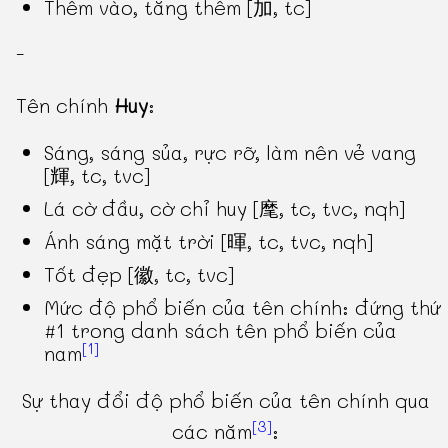
Thêm vào, tăng thêm [加, tc]
-
Tên chính
Huy
:
Sáng, sáng sủa, rực rỡ, làm nên vẻ vang
[輝, tc, tvc]
Lá cờ đầu, cờ chỉ huy [麾, tc, tvc, nqh]
Ánh sáng mặt trời [暉, tc, tvc, nqh]
Tốt đẹp [徽, tc, tvc]
Mức độ phổ biến của tên chính: đứng thứ
#1 trong danh sách tên phổ biến của
[1]
nam
Sự thay đổi độ phổ biến của tên chính qua
[3]
các năm
: