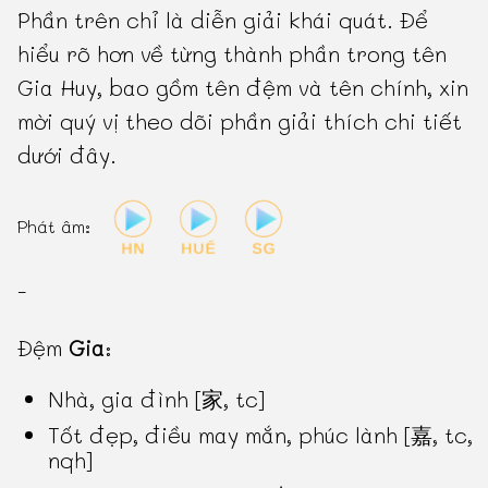
Phần trên chỉ là diễn giải khái quát. Để
hiểu rõ hơn về từng thành phần trong tên
Gia Huy, bao gồm tên đệm và tên chính, xin
mời quý vị theo dõi phần giải thích chi tiết
dưới đây.
Phát âm:
-
Đệm
Gia
:
Nhà, gia đình [家, tc]
Tốt đẹp, điều may mắn, phúc lành [嘉, tc,
nqh]