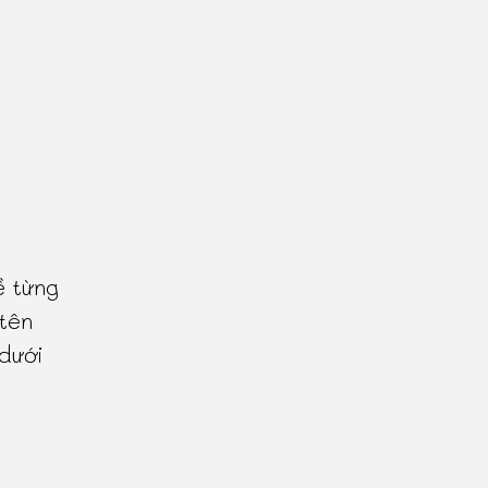
ề từng
tên
 dưới