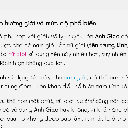
h hướng giới và mức độ phổ biến
 phù hợp với giới: về lý thuyết tên
Anh Giao
có
ược cho cả nam giới lẫn nữ giới (
tên trung tính
 đó
nữ giới
sử dụng tên này nhiều hơn, tuy nhiên
lệch hiện không quá lớn.
nh sử dụng tên này cho
nam giới
, có thể bạn n
ử dụng đệm - tên khác để thể hiện nam tính tố
ưu thế hơn một chút, nữ giới
có thể
cũng nên câ
c có sử dụng
Anh Giao
hay không, vì khả năng 
iới của nó không được cao lắm, ít nhất là ở thờ
i.