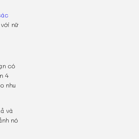
các
 với nữ
ạn có
n 4
eo nhu
uả và
ảnh nó