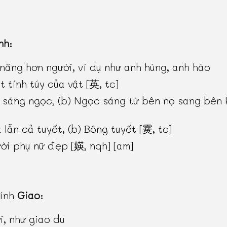
nh
:
 năng hơn người, ví dụ như anh hùng, anh hào
t tinh túy của vật [英, tc]
 sáng ngọc, (b) Ngọc sáng từ bên nọ sang bên 
 lẫn cả tuyết, (b) Bông tuyết [霙, tc]
ời phụ nữ đẹp [媖, nqh] [am]
hính
Giao
:
i, như giao du