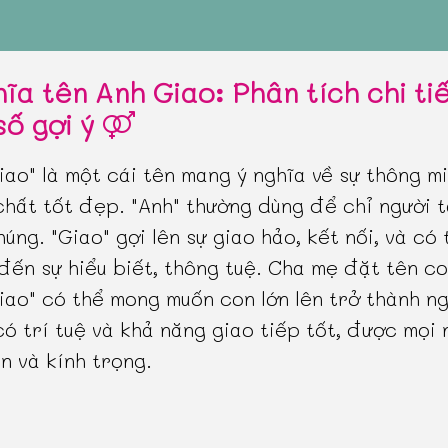
hĩa tên Anh Giao: Phân tích chi ti
số gợi ý
iao" là một cái tên mang ý nghĩa về sự thông m
hất tốt đẹp. "Anh" thường dùng để chỉ người tà
húng. "Giao" gợi lên sự giao hảo, kết nối, và có 
đến sự hiểu biết, thông tuệ. Cha mẹ đặt tên co
iao" có thể mong muốn con lớn lên trở thành ng
có trí tuệ và khả năng giao tiếp tốt, được mọi 
n và kính trọng.