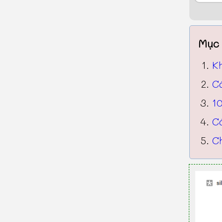
Mục 
K
C
10
C
Ch