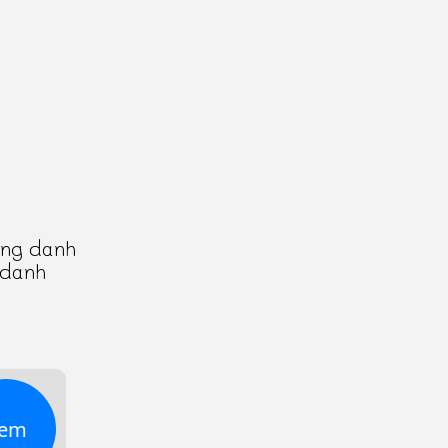
ong danh
 danh
em