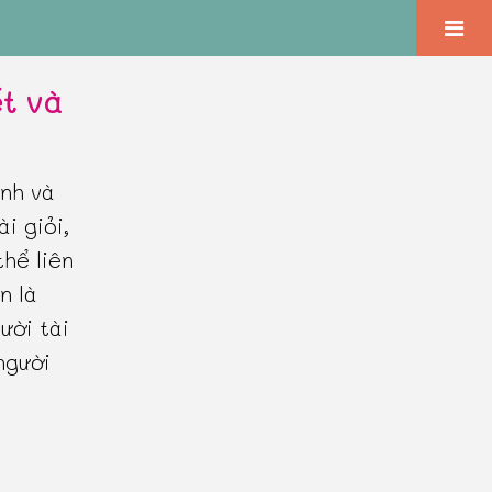
ết và
inh và
i giỏi,
thể liên
n là
ười tài
người