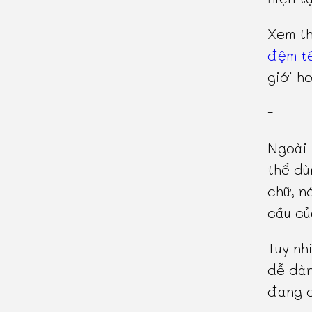
Xem t
đệm tê
giới hơ
-
Ngoài 
thể dù
chữ, n
cầu củ
Tuy nh
dễ dàn
đang c