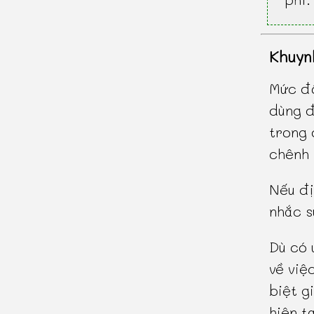
Khuyn
Mức độ
dùng đ
trong
chênh 
Nếu đị
nhắc s
Dù có 
về việ
biệt g
hiện tạ