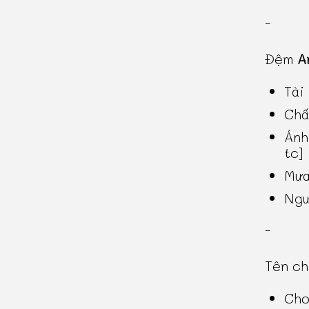
-
Đệm
A
Tài
Chấ
Ánh
tc]
Mưa
Ngư
-
Tên c
Chơ