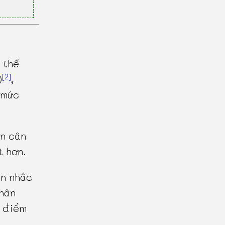
 thể
[2]
)
,
 mức
ên cân
t hơn.
n nhắc
phân
i điểm