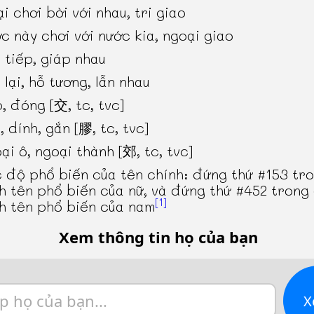
ại chơi bời với nhau, tri giao
c này chơi với nước kia, ngoại giao
 tiếp, giáp nhau
 lại, hỗ tương, lẫn nhau
, đóng [交, tc, tvc]
, dính, gắn [膠, tc, tvc]
ại ô, ngoại thành [郊, tc, tvc]
 độ phổ biến của tên chính: đứng thứ #153 tr
h tên phổ biến của nữ, và đứng thứ #452 trong
[1]
h tên phổ biến của nam
Xem thông tin họ của bạn
X