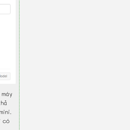
 máy
khả
mini.
ì có