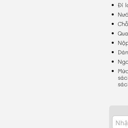
Đi l
Nướ
Chỗ
Qua
Nộp
Dán
Ngo
Mức
sác
sác