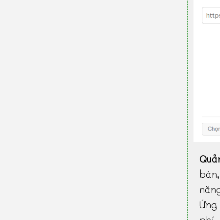
Quả
bàn
năn
Ứng 
phí.