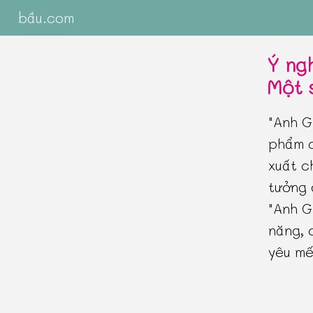
bầu.com
Ý ng
Một 
"Anh G
phẩm c
xuất c
tưởng 
"Anh G
năng, 
yêu mế