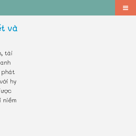
ết và
, tài
hanh
, phát
với hy
được
i niềm