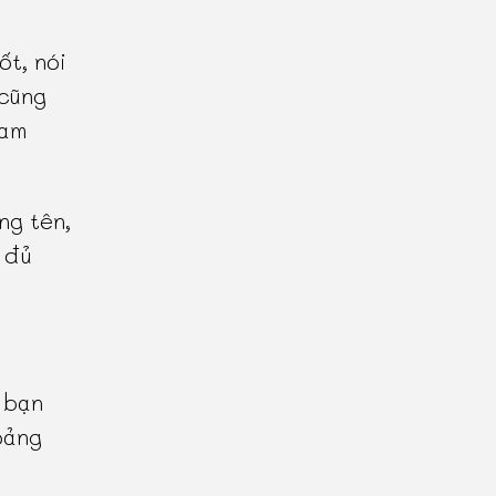
ốt, nói
 cũng
nam
ng tên,
 đủ
 bạn
oảng