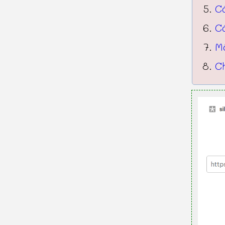
C
C
Mộ
Ch