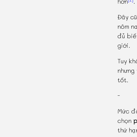
hơn
.
Đây cũ
nôm na
đủ biế
giới.
Tuy kh
nhưng 
tốt.
-
Mức độ
chọn
p
thứ h