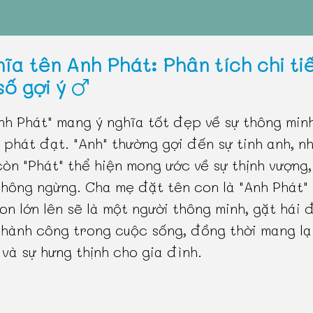
hĩa tên Anh Phát: Phân tích chi ti
số gợi ý
nh Phát" mang ý nghĩa tốt đẹp về sự thông minh
à phát đạt. "Anh" thường gợi đến sự tinh anh, n
còn "Phát" thể hiện mong ước về sự thịnh vượng
không ngừng. Cha mẹ đặt tên con là "Anh Phát" 
on lớn lên sẽ là một người thông minh, gặt hái 
thành công trong cuộc sống, đồng thời mang lạ
 và sự hưng thịnh cho gia đình.