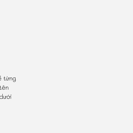
ề từng
tên
 dưới