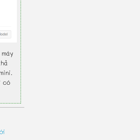
 máy
khả
mini.
ì có
ới