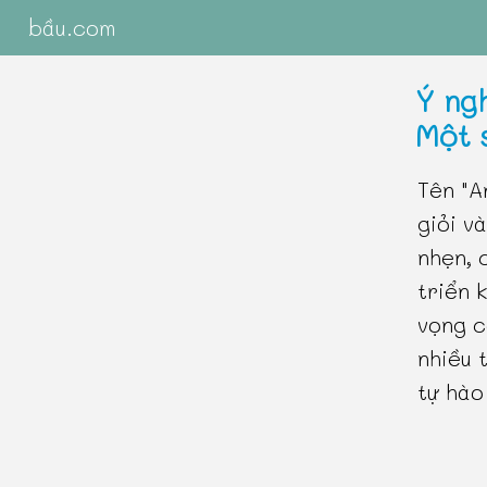
bầu.com
Ý ng
Một 
Tên "A
giỏi v
nhẹn, 
triển 
vọng c
nhiều 
tự hào