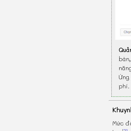
Quả
bàn
năn
Ứng 
phí.
Khuyn
Mức độ
[2]