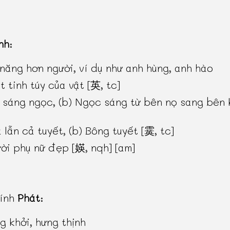
nh
:
 năng hơn người, ví dụ như anh hùng, anh hào
t tinh túy của vật [英, tc]
 sáng ngọc, (b) Ngọc sáng từ bên nọ sang bên 
 lẫn cả tuyết, (b) Bông tuyết [霙, tc]
ời phụ nữ đẹp [媖, nqh] [am]
hính
Phát
:
g khởi, hưng thịnh