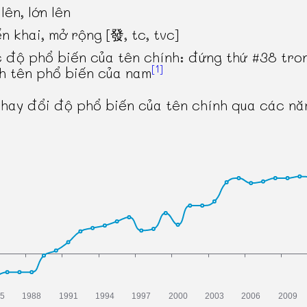
lên, lớn lên
ển khai, mở rộng [發, tc, tvc]
 độ phổ biến của tên chính: đứng thứ #38 tro
[1]
h tên phổ biến của nam
thay đổi độ phổ biến của tên chính qua các n