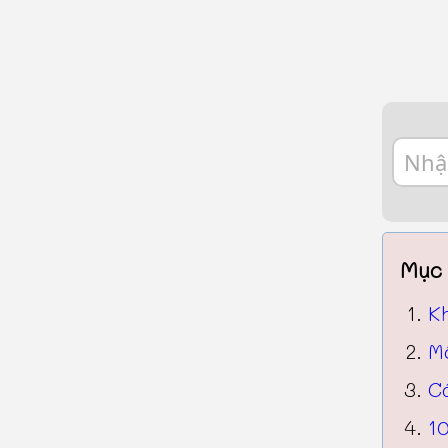
Mục 
K
Mộ
C
10