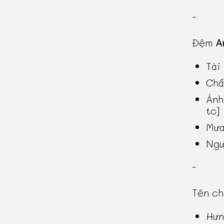
-
Đệm
A
Tài
Chấ
Ánh
tc]
Mưa
Ngư
-
Tên c
Hưn