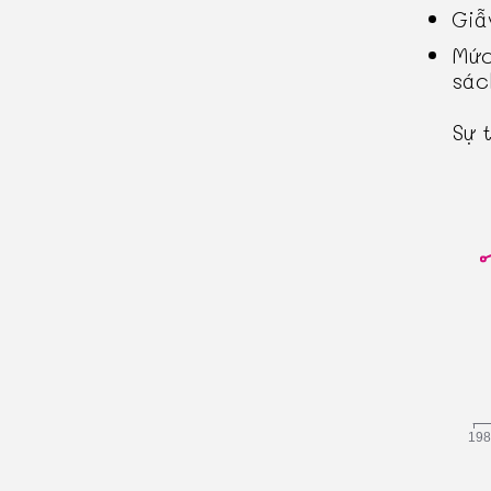
Giẫ
Mức
sác
Sự 