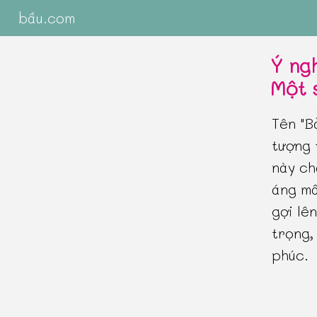
bầu.com
Ý ng
Một 
Tên "B
tượng 
này ch
áng mâ
gợi lê
trọng,
phúc.