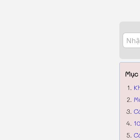
Mục 
K
M
C
10
C