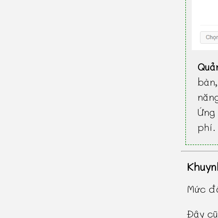
Quả
bàn
năn
Ứng 
phí.
Khuyn
Mức độ
Đây cũ