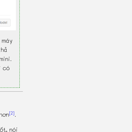
 máy
khả
mini.
ì có
[2]
hơn
.
ốt, nói