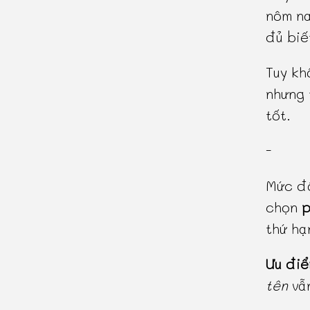
nôm na
đủ biế
Tuy kh
nhưng 
tốt.
-
Mức độ
chọn
p
thứ h
Ưu đi
tên
vẫn