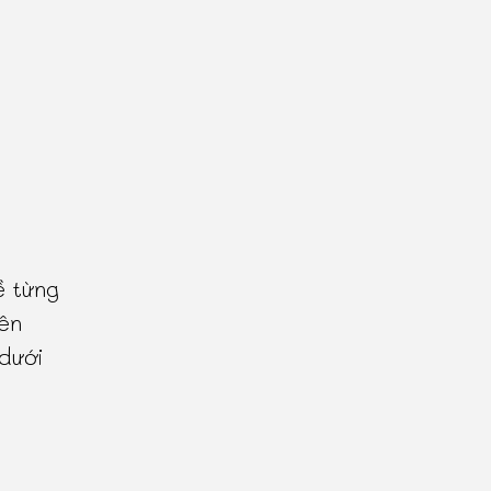
ề từng
ên
 dưới