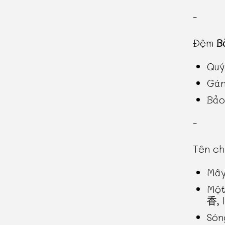
-
Đệm
B
Quý
Gán
Bảo 
-
Tên c
Mây
Một
香, 
Són