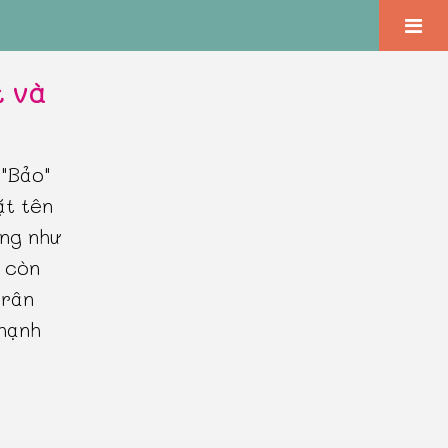
t và
 "Bảo"
ặt tên
àng như
" còn
trân
 hạnh