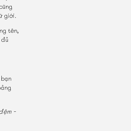
 cũng
ữ giới.
ng tên,
 đủ
 bạn
oảng
đệm -