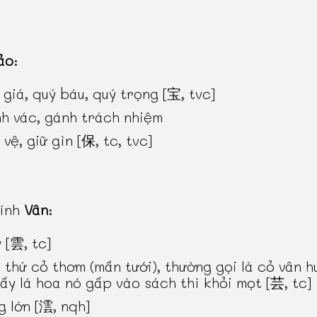
ảo
:
 giá, quý báu, quý trọng [宝, tvc]
h vác, gánh trách nhiệm
vệ, giữ gìn [保, tc, tvc]
hính
Vân
:
 [雲, tc]
 thứ cỏ thơm (mần tưới), thường gọi là cỏ vân 
lấy lá hoa nó gấp vào sách thì khỏi mọt [芸, tc]
g lớn [澐, nqh]