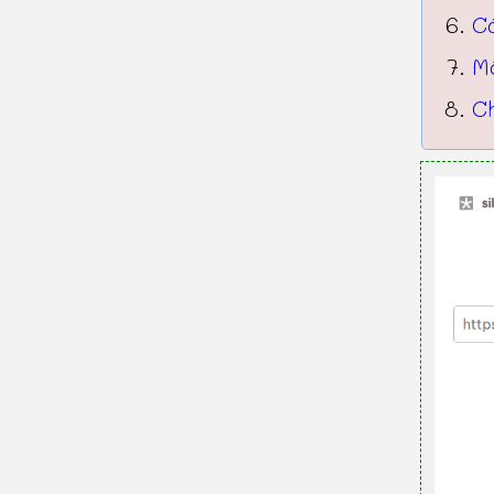
C
Mộ
Ch