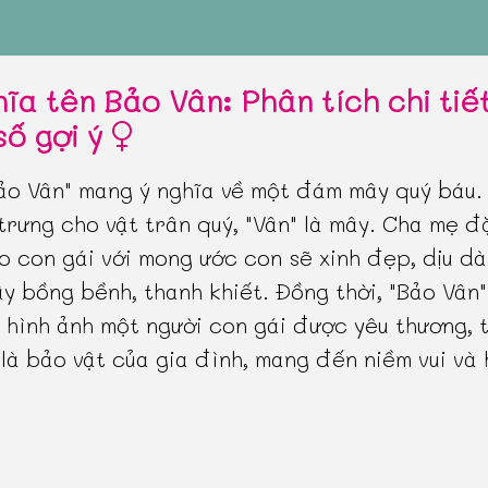
hĩa tên Bảo Vân: Phân tích chi tiế
số gợi ý
ảo Vân" mang ý nghĩa về một đám mây quý báu.
trưng cho vật trân quý, "Vân" là mây. Cha mẹ đ
o con gái với mong ước con sẽ xinh đẹp, dịu d
y bồng bềnh, thanh khiết. Đồng thời, "Bảo Vân
n hình ảnh một người con gái được yêu thương, 
 là bảo vật của gia đình, mang đến niềm vui và