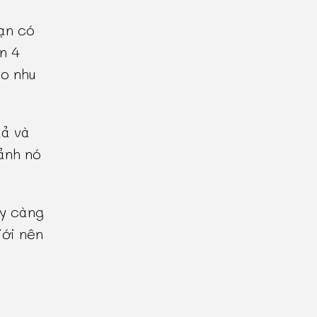
ạn có
n 4
eo nhu
uả và
ảnh nó
ày càng
iới nên