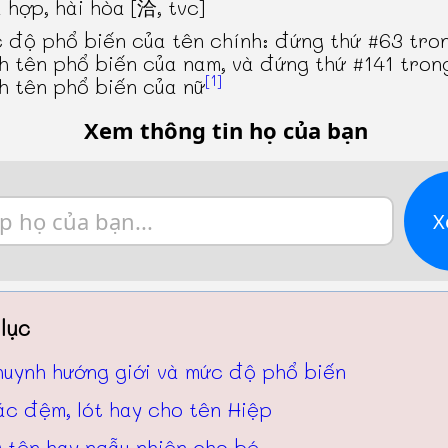
 hợp, hài hòa [洽, tvc]
 độ phổ biến của tên chính: đứng thứ #63 tro
h tên phổ biến của nam, và đứng thứ #141 tron
[1]
h tên phổ biến của nữ
Xem thông tin họ của bạn
X
lục
huynh hướng giới và mức độ phổ biến
ác đệm, lót hay cho tên Hiệp
 tên hay ngẫu nhiên cho bé