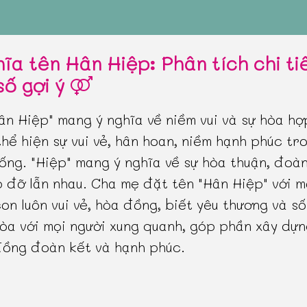
hĩa tên Hân Hiệp: Phân tích chi ti
số gợi ý
ân Hiệp" mang ý nghĩa về niềm vui và sự hòa hợ
thể hiện sự vui vẻ, hân hoan, niềm hạnh phúc tr
ống. "Hiệp" mang ý nghĩa về sự hòa thuận, đoàn
p đỡ lẫn nhau. Cha mẹ đặt tên "Hân Hiệp" với 
on luôn vui vẻ, hòa đồng, biết yêu thương và s
òa với mọi người xung quanh, góp phần xây dự
ồng đoàn kết và hạnh phúc.