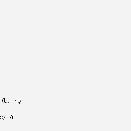
 (b) Trợ
ọi là