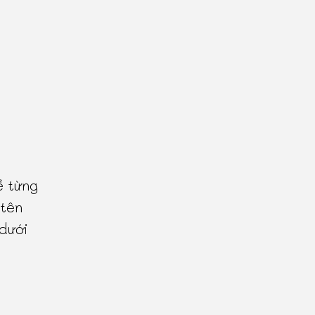
ề từng
 tên
 dưới