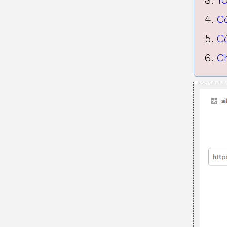
C
C
Ch