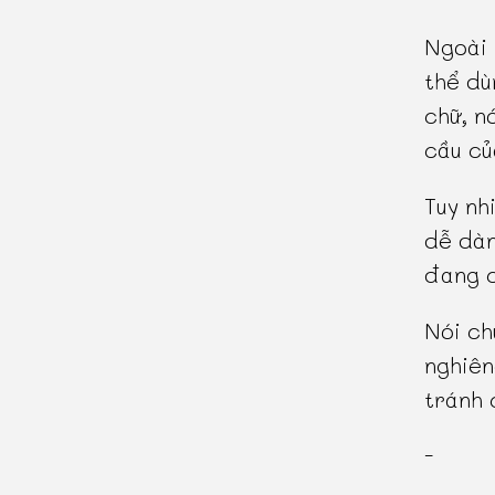
Ngoài 
thể dù
chữ, n
cầu củ
Tuy nh
dễ dàn
đang c
Nói ch
nghiên
tránh 
-