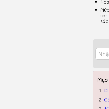
Hòa
Mức
sác
sác
Mục 
K
C
10