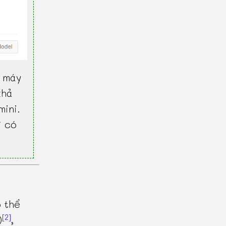
 máy
khả
mini.
ì có
 thể
[2]
)
,