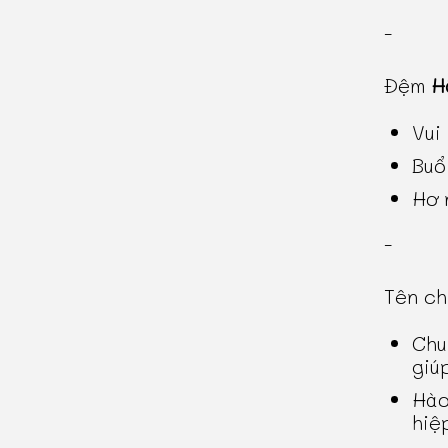
-
Đệm
H
Vui
Buổ
Hơ 
-
Tên c
Chu
giú
Hào
hiệ