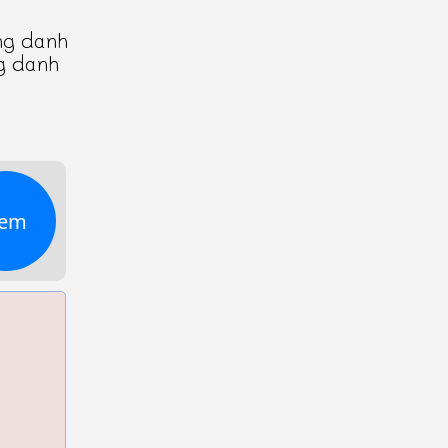
ng danh
g danh
em