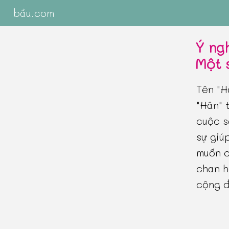
bầu.com
Ý ng
Một 
Tên "H
"Hân" 
cuộc s
sự giú
muốn c
chan h
cộng đ