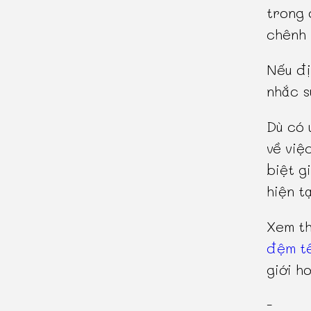
trong
chênh 
Nếu đị
nhắc s
Dù có 
về việ
biệt g
hiện tạ
Xem t
đệm tê
giới hơ
-