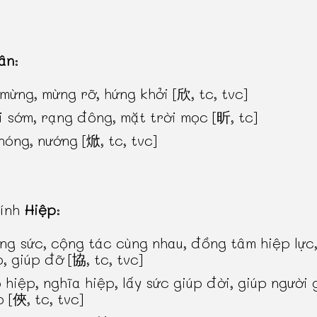
ân
:
 mừng, mừng rỡ, hứng khởi [欣, tc, tvc]
i sớm, rạng đông, mặt trời mọc [昕, tc]
nóng, nướng [焮, tc, tvc]
hính
Hiệp
:
ng sức, cộng tác cùng nhau, đồng tâm hiệp lực,
p, giúp đỡ [協, tc, tvc]
 hiệp, nghĩa hiệp, lấy sức giúp đời, giúp người g
p [俠, tc, tvc]