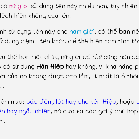
 đó
nữ giới
sử dụng tên này nhiều hơn, tuy nhiên
lệch hiện không quá lớn.
nh sử dụng tên này cho
nam giới
, có thể bạn n
ử dụng đệm - tên khác để thể hiện nam tính tố
ưu thế hơn một chút, nữ giới
có thể
cũng nên câ
c có sử dụng
Hân Hiệp
hay không, vì khả năng 
iới của nó không được cao lắm, ít nhất là ở thờ
i.
hêm mục:
các đệm, lót hay cho tên Hiệp
, hoặc
n hay ngẫu nhiên
, nó đưa ra các gợi ý phù hợp
n.