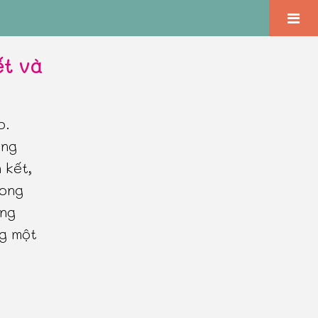
ết và
p.
ong
 kết,
mong
ống
ng một