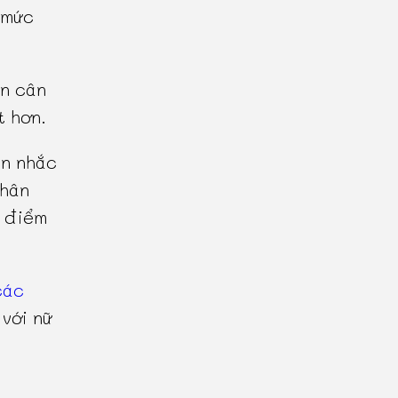
 mức
ên cân
t hơn.
n nhắc
phân
i điểm
các
 với nữ