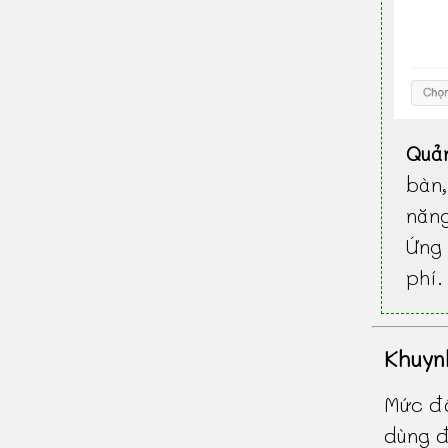
Quả
bàn
năn
Ứng 
phí.
Khuyn
Mức độ
dùng đ