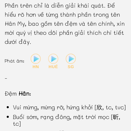
Phần trên chỉ là diễn giải khái quát. Để
hiểu rõ hơn về từng thành phần trong tên
Hân My, bao gồm tên đệm và tên chính, xin
mời quý vị theo dõi phần giải thích chi tiết
dưới đây.
Phát âm:
-
Đệm
Hân
:
Vui mừng, mừng rỡ, hứng khởi [欣, tc, tvc]
Buổi sớm, rạng đông, mặt trời mọc [昕,
tc]