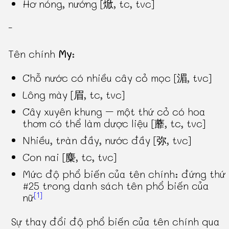
Hơ nóng, nướng [焮, tc, tvc]
-
Tên chính
My
:
Chỗ nước có nhiều cây cỏ mọc [湄, tvc]
Lông mày [眉, tc, tvc]
Cây xuyên khung – một thứ cỏ có hoa
thơm có thể làm dược liệu [蘼, tc, tvc]
Nhiều, tràn đầy, nước đầy [弥, tvc]
Con nai [麋, tc, tvc]
Mức độ phổ biến của tên chính: đứng thứ
#25 trong danh sách tên phổ biến của
[1]
nữ
Sự thay đổi độ phổ biến của tên chính qua