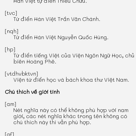
Hán Việt tự điển Thiều Chửu
.
[tvc]
Từ điển Hán Việt Trần Văn Chánh
.
[nqh]
Từ điển Hán Việt Nguyễn Quốc Hùng
.
[hp]
Từ điển tiếng Việt
của Viện Ngôn Ngữ Học, chủ
biên Hoàng Phê.
[vtdhvbktvn]
Viện từ điển học và bách khoa thư Việt Nam.
Chú thích về giới tính
[am]
Nét nghĩa này có thể không phù hợp với nam
giới, các nét nghĩa khác trong tên không có
chú thích này thì vẫn phù hợp.
[af]