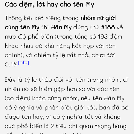
Các đệm, lót hay cho tên My
Thống kê: xét riêng trong
nhóm nữ giới
cùng tên My
thì
Hân My
đứng thứ
#188
về
mức độ phổ biến (trong tổng số 193 đệm
khác nhau có khả năng kết hợp với tên
chính), và chiếm tỷ lệ rất nhỏ, chưa tới
[mfp]
0.1%
.
Đây là tỷ lệ thấp đối với tên trong nhóm, dĩ
nhiên nó sẽ hiếm gặp hơn so với các tên
(có đệm) khác cùng nhóm, nếu tên Hân My
có ý nghĩa và phân biệt giới tốt, bạn đã có
được tên hay, vì có ý nghĩa tốt và không
quá phổ biến là 2 tiêu chí quan trọng hàng