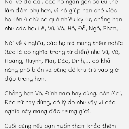
Nói về độ dài, các họ ngắn gọn có ưu thế
làm đệm phụ hơn, vì nó giúp hạn chế việc
họ tên 4 chữ có quá nhiều ký tự, chẳng hạn
như các họ: Lê, Vũ, Võ, Hồ, Đỗ, Ngô, Phan,...
Nói về ý nghĩa, các họ mà mang thêm nghĩa
(tức là có nghĩa trong từ điển) như Vũ, Võ,
Hoàng, Huỳnh, Mai, Đào, Đinh,... có khả
năng phổ biến và cũng dễ khu trú vào giới
đặc trưng hơn.
Chẳng hạn Võ, Đinh nam hay dùng, còn Mai,
Đào nữ hay dùng, có lý do như vậy vì các
nghĩa này mang đặc trưng giới.
Cuối cùng nếu bạn muốn tham khảo thêm