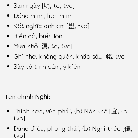
Ban ngày [明, tc, tvc]
Đồng minh, liên minh
Kết nghĩa anh em [盟, tvc]
Biển cả, biển lớn
Mưa nhỏ [溟, tc, tvc]
Ghi nhớ, không quên, khắc sâu [銘, tvc]
Bày tỏ tình cảm, ý kiến
-
Tên chính
Nghi
:
Thích hợp, vừa phải, (b) Nên thế [宜, tc,
tvc]
Dáng điệu, phong thái, (b) Nghi thức [儀,
tvc]