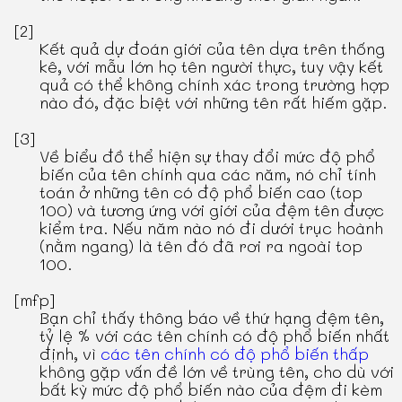
[2]
Kết quả dự đoán giới của tên dựa trên thống
kê, với mẫu lớn họ tên người thực, tuy vậy kết
quả có thể không chính xác trong trường hợp
nào đó, đặc biệt với những tên rất hiếm gặp.
[3]
Về biểu đồ thể hiện sự thay đổi mức độ phổ
biến của tên chính qua các năm, nó chỉ tính
toán ở những tên có độ phổ biến cao (top
100) và tương ứng với giới của đệm tên được
kiểm tra. Nếu năm nào nó đi dưới trục hoành
(nằm ngang) là tên đó đã rơi ra ngoài top
100.
[mfp]
Bạn chỉ thấy thông báo về thứ hạng đệm tên,
tỷ lệ % với các tên chính có độ phổ biến nhất
định, vì
các tên chính có độ phổ biến thấp
không gặp vấn đề lớn về trùng tên, cho dù với
bất kỳ mức độ phổ biến nào của đệm đi kèm