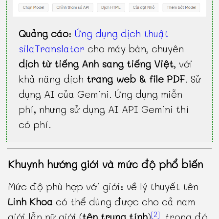
Quảng cáo
:
Ứng dụng dịch thuật
silaTranslator
cho máy bàn, chuyên
dịch từ tiếng Anh sang tiếng Việt
, với
khả năng dịch
trang web & file PDF
. Sử
dụng AI của Gemini. Ứng dụng miễn
phí, nhưng sử dụng AI API Gemini thì
có phí.
Khuynh hướng giới và mức độ phổ biến
Mức độ phù hợp với giới: về lý thuyết tên
Linh Khoa
có thể dùng được cho cả nam
[2]
giới lẫn nữ giới (
tên trung tính
)
, trong đó