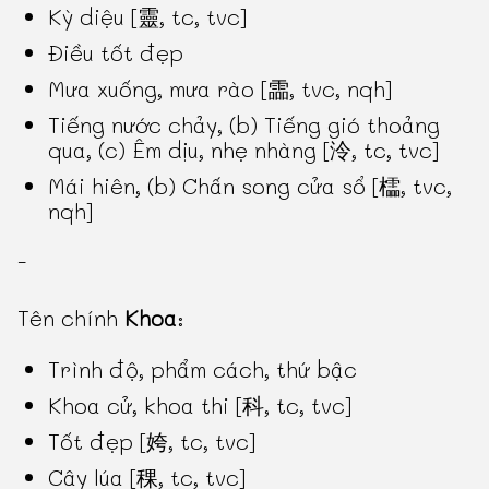
Kỳ diệu [靈, tc, tvc]
Điều tốt đẹp
Mưa xuống, mưa rào [霝, tvc, nqh]
Tiếng nước chảy, (b) Tiếng gió thoảng
qua, (c) Êm dịu, nhẹ nhàng [泠, tc, tvc]
Mái hiên, (b) Chấn song cửa sổ [櫺, tvc,
nqh]
-
Tên chính
Khoa
:
Trình độ, phẩm cách, thứ bậc
Khoa cử, khoa thi [科, tc, tvc]
Tốt đẹp [姱, tc, tvc]
Cây lúa [稞, tc, tvc]