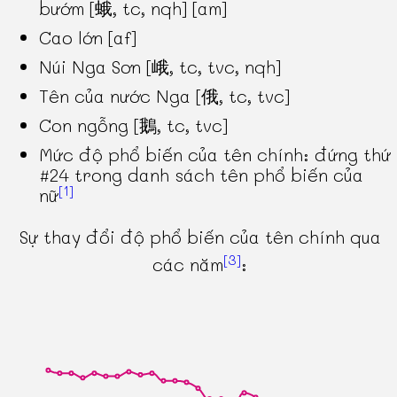
bướm [蛾, tc, nqh] [am]
Cao lớn [af]
Núi Nga Sơn [峨, tc, tvc, nqh]
Tên của nước Nga [俄, tc, tvc]
Con ngỗng [鵝, tc, tvc]
Mức độ phổ biến của tên chính: đứng thứ
#24 trong danh sách tên phổ biến của
[1]
nữ
Sự thay đổi độ phổ biến của tên chính qua
[3]
các năm
: