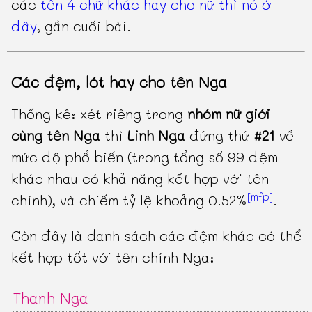
các
tên 4 chữ khác hay cho nữ thì nó ở
đây
, gần cuối bài.
Các đệm, lót hay cho tên Nga
Thống kê: xét riêng trong
nhóm nữ giới
cùng tên Nga
thì
Linh Nga
đứng thứ
#21
về
mức độ phổ biến (trong tổng số 99 đệm
khác nhau có khả năng kết hợp với tên
[mfp]
chính), và chiếm tỷ lệ khoảng 0.52%
.
Còn đây là danh sách các đệm khác có thể
kết hợp tốt với tên chính Nga:
Thanh Nga