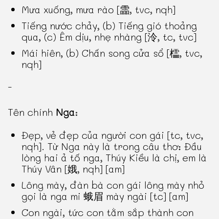
Mưa xuống, mưa rào [霝, tvc, nqh]
Tiếng nước chảy, (b) Tiếng gió thoảng
qua, (c) Êm dịu, nhẹ nhàng [泠, tc, tvc]
Mái hiên, (b) Chấn song cửa sổ [櫺, tvc,
nqh]
-
Tên chính
Nga
:
Đẹp, vẻ đẹp của người con gái [tc, tvc,
nqh]. Từ Nga này là trong câu thơ: Đầu
lòng hai ả tố nga, Thúy Kiều là chị, em là
Thúy Vân [娥, nqh] [am]
Lông mày, đàn bà con gái lông mày nhỏ
gọi là nga mi 蛾眉 mày ngài [tc] [am]
Con ngài, tức con tằm sắp thành con