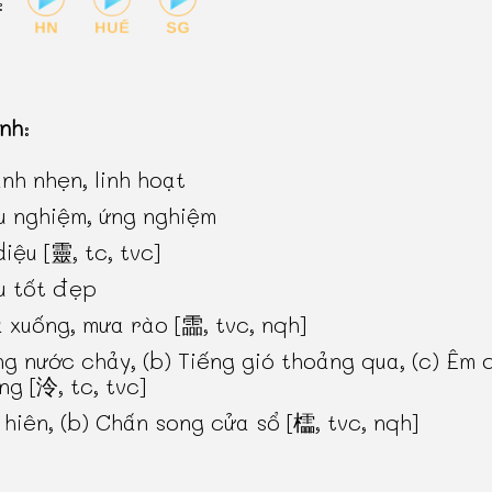
:
inh
:
nh nhẹn, linh hoạt
u nghiệm, ứng nghiệm
diệu [靈, tc, tvc]
u tốt đẹp
 xuống, mưa rào [霝, tvc, nqh]
ng nước chảy, (b) Tiếng gió thoảng qua, (c) Êm d
ng [泠, tc, tvc]
 hiên, (b) Chấn song cửa sổ [櫺, tvc, nqh]