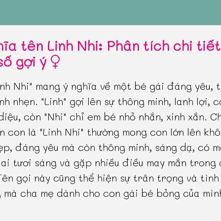
ĩa tên Linh Nhi: Phân tích chi tiế
số gợi ý
inh Nhi" mang ý nghĩa về một bé gái đáng yêu, t
nh nhẹn. "Linh" gợi lên sự thông minh, lanh lợi, 
diệu, còn "Nhi" chỉ em bé nhỏ nhắn, xinh xắn. C
n con là "Linh Nhi" thường mong con lớn lên kh
ẹp, đáng yêu mà còn thông minh, sáng dạ, có m
lai tươi sáng và gặp nhiều điều may mắn trong
Tên gọi này cũng thể hiện sự trân trọng và tình
 mà cha mẹ dành cho con gái bé bỏng của mìn