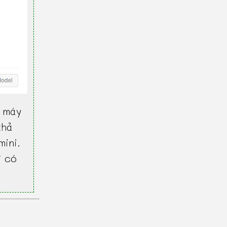
 máy
khả
mini.
ì có