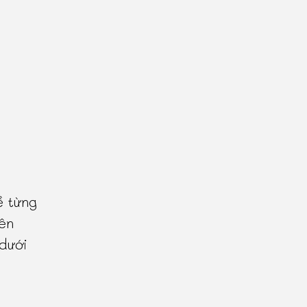
ề từng
ên
 dưới