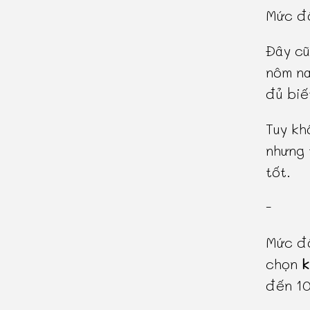
Mức độ
Đây cũ
nôm na
đủ biế
Tuy kh
nhưng 
tốt.
-
Mức độ
chọn
k
đến 1