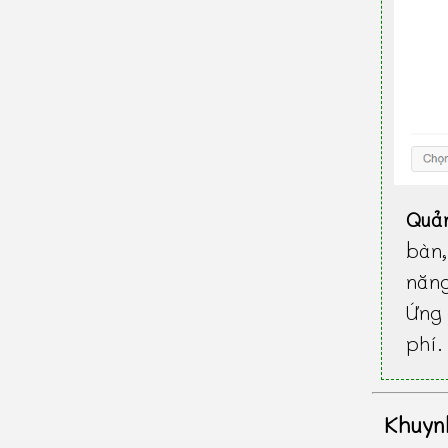
Quả
bàn
năn
Ứng 
phí.
Khuyn