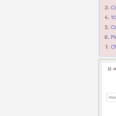
Cá
10
C
Mộ
Ch