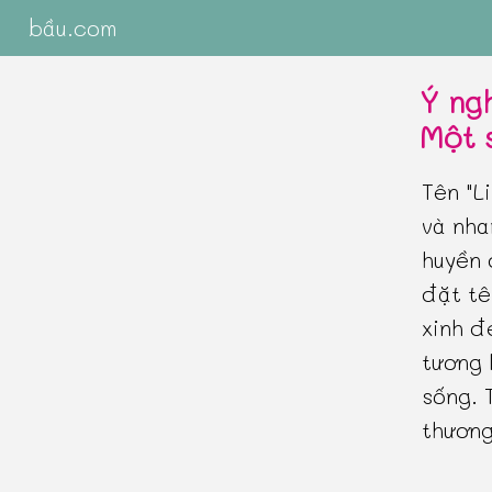
bầu.com
Ý ngh
Một 
Tên "L
và nha
huyền 
đặt tê
xinh đ
tương 
sống. 
thương