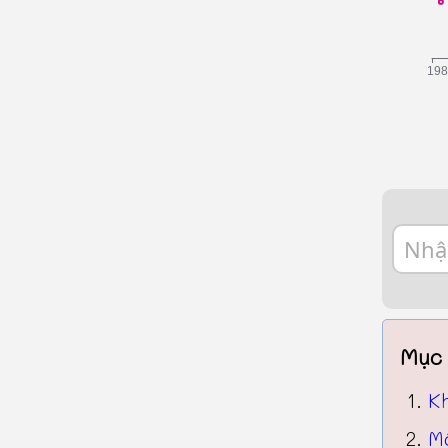
Mục 
K
Mộ