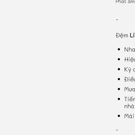
Phát âm
-
Đệm
L
Nha
Hiệ
Kỳ 
Điề
Mưa
Tiế
nhà
Mái
-