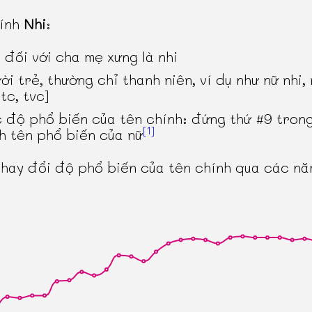
hính
Nhi
:
 đối với cha mẹ xưng là nhi
ời trẻ, thường chỉ thanh niên, ví dụ như nữ nhi,
tc, tvc]
 độ phổ biến của tên chính: đứng thứ #9 tron
[1]
h tên phổ biến của nữ
thay đổi độ phổ biến của tên chính qua các n