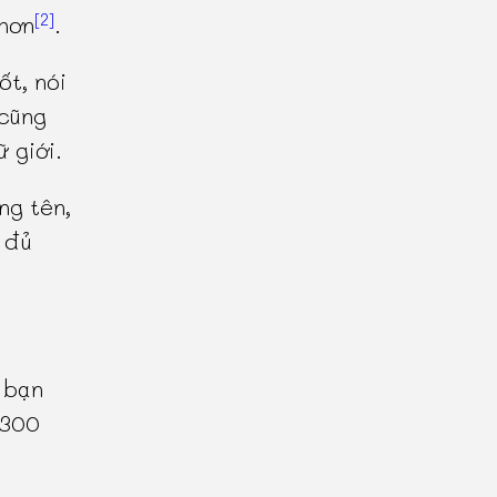
[2]
hơn
.
ốt, nói
 cũng
ữ giới.
ng tên,
 đủ
 bạn
 300