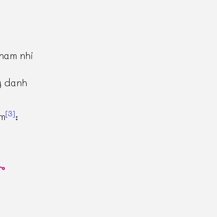
 nam nhi
g danh
[3]
ăm
: