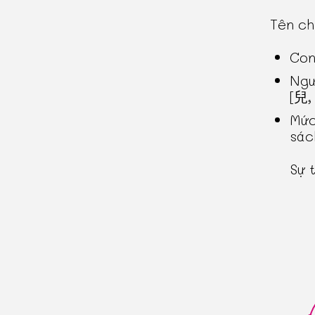
Tên c
Con
Ngư
[兒, 
Mức
sác
Sự 