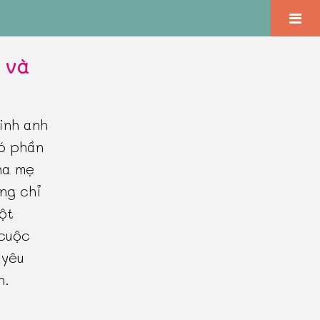
t và
inh anh
có phần
ha mẹ
ông chỉ
ột
 cuộc
 yêu
h.