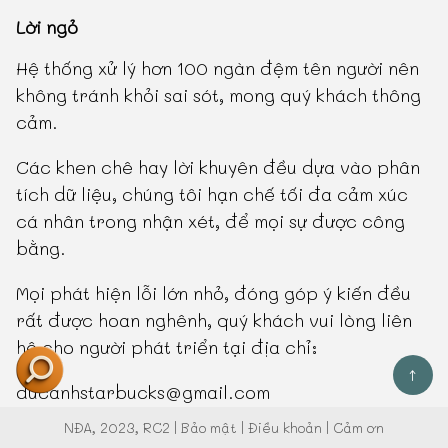
Lời ngỏ
Hệ thống xử lý hơn 100 ngàn đệm tên người nên
không tránh khỏi sai sót, mong quý khách thông
cảm.
Các khen chê hay lời khuyên đều dựa vào phân
tích dữ liệu, chúng tôi hạn chế tối đa cảm xúc
cá nhân trong nhận xét, để mọi sự được công
bằng.
Mọi phát hiện lỗi lớn nhỏ, đóng góp ý kiến đều
rất được hoan nghênh, quý khách vui lòng liên
hệ cho người phát triển tại địa chỉ:
↑
ducanhstarbucks@gmail.com
NĐA
, 2023, RC2 |
Bảo mật
|
Điều khoản
|
Cảm ơn
Chúng tôi không chắc chắn phản hồi hay sửa