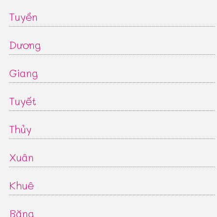
Tuyền
Dương
Giang
Tuyết
Thủy
Xuân
Khuê
Băng