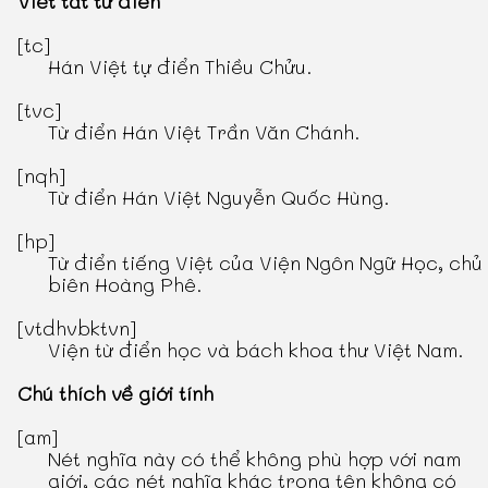
Viết tắt từ điển
[tc]
Hán Việt tự điển Thiều Chửu
.
[tvc]
Từ điển Hán Việt Trần Văn Chánh
.
[nqh]
Từ điển Hán Việt Nguyễn Quốc Hùng
.
[hp]
Từ điển tiếng Việt
của Viện Ngôn Ngữ Học, chủ
biên Hoàng Phê.
[vtdhvbktvn]
Viện từ điển học và bách khoa thư Việt Nam.
Chú thích về giới tính
[am]
Nét nghĩa này có thể không phù hợp với nam
giới, các nét nghĩa khác trong tên không có