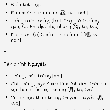
Điều tốt đẹp
Mưa xuống, mưa rào [霝, tvc, nqh]
Tiếng nước chảy, (b) Tiếng gió thoảng
qua, (c) Êm dịu, nhẹ nhàng [泠, tc, tvc]
Mái hiên, (b) Chấn song cửa sổ [櫺, tvc,
nqh]
-
Tên chính
Nguyệt
:
Trăng, mặt trăng [am]
Chỉ tháng, người xưa làm lịch dựa trên sự
vận hành của mặt trăng [月, tc, tvc]
Viên ngọc thần trong truyền thuyết [玥,
tvc]