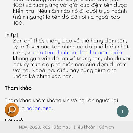
100) và tương ứng với giới của đệm tên được
kiểm tra. Nếu năm nào nó đi dưới trục hoành
(nằm ngang) là tên đó đã rơi ra ngoài top
100.
[mfp]
Bạn chỉ thấy thông báo về thứ hạng đệm tên,
tỷ lệ % với các tên chính có độ phổ biến nhất
định, vì
các tên chính có độ phổ biến thấp
không gặp vấn đề lớn về trùng tên, cho dù với
bất kỳ mức độ phổ biến nào của đệm đi kèm
với nó. Ngoài ra, điều này cũng giúp cho
thống kê chính xác hơn.
Tham khảo
Tham khảo thêm thông tin về họ tên người tại
website
hoten.org
.
↑
Lời ngỏ
NĐA
, 2023, RC2 |
Bảo mật
|
Điều khoản
|
Cảm ơn
Hệ thống xử lý hơn 100 ngàn đệm tên người nên