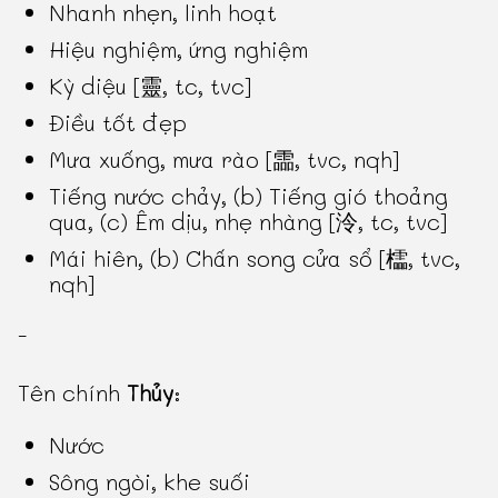
Nhanh nhẹn, linh hoạt
Hiệu nghiệm, ứng nghiệm
Kỳ diệu [靈, tc, tvc]
Điều tốt đẹp
Mưa xuống, mưa rào [霝, tvc, nqh]
Tiếng nước chảy, (b) Tiếng gió thoảng
qua, (c) Êm dịu, nhẹ nhàng [泠, tc, tvc]
Mái hiên, (b) Chấn song cửa sổ [櫺, tvc,
nqh]
-
Tên chính
Thủy
:
Nước
Sông ngòi, khe suối