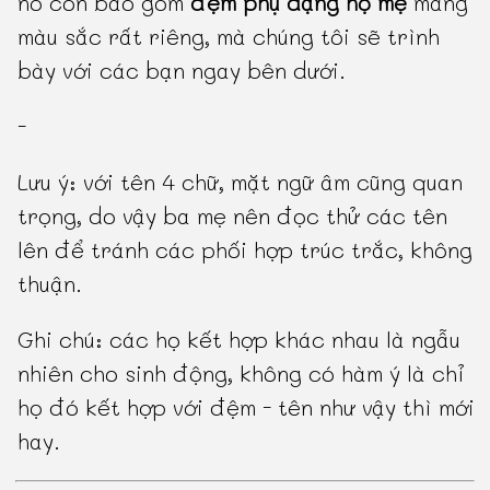
nó còn bao gồm
đệm phụ dạng họ mẹ
mang
màu sắc rất riêng, mà chúng tôi sẽ trình
bày với các bạn ngay bên dưới.
-
Lưu ý: với tên 4 chữ, mặt ngữ âm cũng quan
trọng, do vậy ba mẹ nên đọc thử các tên
lên để tránh các phối hợp trúc trắc, không
thuận.
Ghi chú: các họ kết hợp khác nhau là ngẫu
nhiên cho sinh động, không có hàm ý là chỉ
họ đó kết hợp với đệm - tên như vậy thì mới
hay.