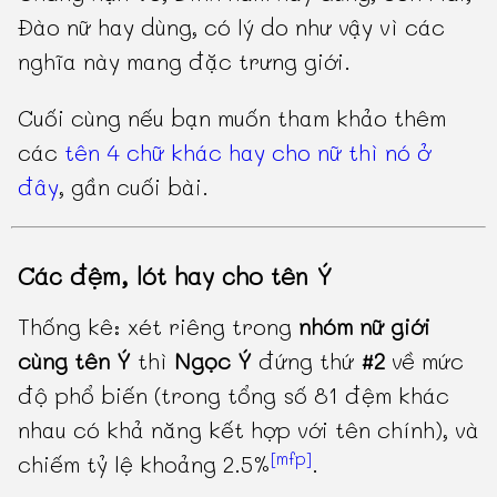
Đào nữ hay dùng, có lý do như vậy vì các
nghĩa này mang đặc trưng giới.
Cuối cùng nếu bạn muốn tham khảo thêm
các
tên 4 chữ khác hay cho nữ thì nó ở
đây
, gần cuối bài.
Các đệm, lót hay cho tên Ý
Thống kê: xét riêng trong
nhóm nữ giới
cùng tên Ý
thì
Ngọc Ý
đứng thứ
#2
về mức
độ phổ biến (trong tổng số 81 đệm khác
nhau có khả năng kết hợp với tên chính), và
[mfp]
chiếm tỷ lệ khoảng 2.5%
.