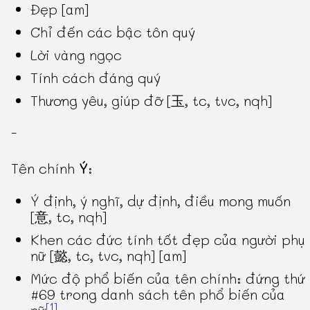
Đẹp [am]
Chỉ đến các bậc tôn quý
Lời vàng ngọc
Tính cách đáng quý
Thương yêu, giúp đỡ [玉, tc, tvc, nqh]
-
Tên chính
Ý
:
Ý định, ý nghĩ, dự định, điều mong muốn
[意, tc, nqh]
Khen các đức tính tốt đẹp của người phụ
nữ [懿, tc, tvc, nqh] [am]
Mức độ phổ biến của tên chính: đứng thứ
#69 trong danh sách tên phổ biến của
[1]