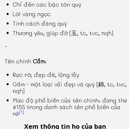
Chỉ đến các bậc tôn quý
Lời vàng ngọc
Tính cách đáng quý
Thương yêu, giúp đỡ [玉, tc, tvc, nqh]
-
Tên chính
Cẩm
:
Rực rỡ, đẹp đẽ, lộng lẫy
Gấm - một loại vải đẹp và quý [錦, tc, tvc,
nqh]
Mức độ phổ biến của tên chính: đứng thứ
#155 trong danh sách tên phổ biến của
[1]
nữ
Xem thông tin họ của bạn