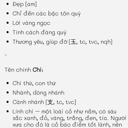
Đẹp [am]
Chỉ đến các bậc tôn quý
Lời vàng ngọc
Tính cách đáng quý
Thương yêu, giúp đỡ [玉, tc, tvc, nqh]
-
Tên chính
Chi
:
Chi thứ, con thứ
Nhánh, dòng nhánh
Cành nhánh [支, tc, tvc]
Linh chi – một loài cỏ như nấm, có sáu
sắc xanh, đỏ, vàng, trắng, đen, tía. Người
xưa cho đó là cỏ báo điềm tốt lành, nên