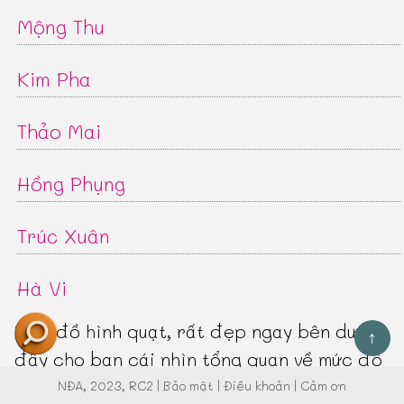
Mộng Thu
Kim Pha
Thảo Mai
Hồng Phụng
Trúc Xuân
Hà Vi
Biểu đồ hình quạt, rất đẹp ngay bên dưới
↑
đây cho bạn cái nhìn tổng quan về mức độ
phổ biến của từng tên mà chúng tôi gợi ý:
NĐA
, 2023, RC2 |
Bảo mật
|
Điều khoản
|
Cảm ơn