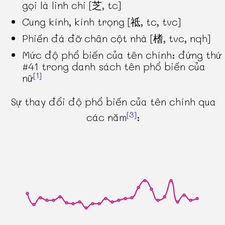
gọi là linh chi [芝, tc]
Cung kính, kính trọng [祗, tc, tvc]
Phiến đá đỡ chân cột nhà [榰, tvc, nqh]
Mức độ phổ biến của tên chính: đứng thứ
#41 trong danh sách tên phổ biến của
[1]
nữ
Sự thay đổi độ phổ biến của tên chính qua
[3]
các năm
: