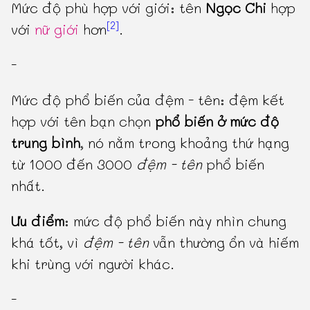
Mức độ phù hợp với giới: tên
Ngọc Chi
hợp
[2]
với
nữ giới
hơn
.
-
Mức độ phổ biến của đệm - tên: đệm kết
hợp với tên bạn chọn
phổ biến ở mức độ
trung bình
, nó nằm trong khoảng thứ hạng
từ 1000 đến 3000
đệm - tên
phổ biến
nhất.
Ưu điểm
: mức độ phổ biến này nhìn chung
khá tốt, vì
đệm - tên
vẫn thường ổn và hiếm
khi trùng với người khác.
-