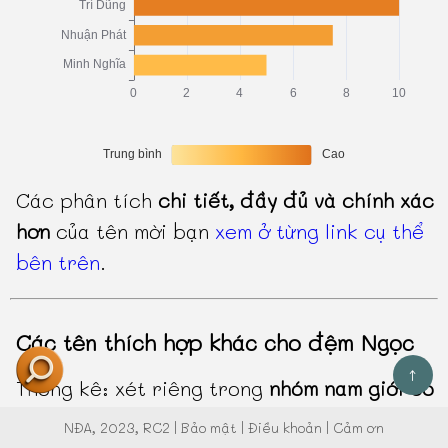
Các phân tích
chi tiết, đầy đủ và chính xác
hơn
của tên mời bạn
xem ở từng link cụ thể
bên trên
.
Các tên thích hợp khác cho đệm Ngọc
↑
Thống kê: xét riêng trong
nhóm nam giới có
cùng đệm Ngọc
thì
Ngọc Luân
chỉ chiếm tỷ
NĐA
, 2023, RC2 |
Bảo mật
|
Điều khoản
|
Cảm ơn