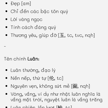
Đẹp [am]
Chỉ đến các bậc tôn quý
Lời vàng ngọc
Tính cách đáng quý
Thương yêu, giúp đỡ [玉, tc, tvc, nqh]
-
Tên chính
Luân
:
Luân thường, đạo lý
Nền nếp, thứ tự [伦, tc]
Nguyên vẹn, không sứt mẻ [圇, nqh]
Vòng, vầng, ví dụ như nhật luân nghĩa là
vầng mặt trời, nguyệt luân là vầng trăng
Luân phiên, lần lượt [輪, tc]