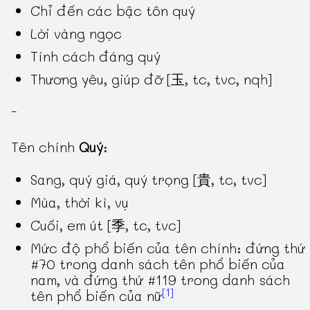
Chỉ đến các bậc tôn quý
Lời vàng ngọc
Tính cách đáng quý
Thương yêu, giúp đỡ [玉, tc, tvc, nqh]
-
Tên chính
Quý
:
Sang, quý giá, quý trọng [貴, tc, tvc]
Mùa, thời kì, vụ
Cuối, em út [季, tc, tvc]
Mức độ phổ biến của tên chính: đứng thứ
#70 trong danh sách tên phổ biến của
nam, và đứng thứ #119 trong danh sách
[1]
tên phổ biến của nữ