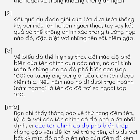
thể hoặc/và trong khoảng thời gian ngắn.
[2]
Kết quả dự đoán giới của tên dựa trên thống
kê, với mẫu lớn họ tên người thực, tuy vậy kết
quả có thể không chính xác trong trường hợp
nào đó, đặc biệt với những tên rất hiếm gặp.
[3]
Về biểu đồ thể hiện sự thay đổi mức độ phổ
biến của tên chính qua các năm, nó chỉ tính
toán ở những tên có độ phổ biến cao (top
100) và tương ứng với giới của đệm tên được
kiểm tra. Nếu năm nào nó đi dưới trục hoành
(nằm ngang) là tên đó đã rơi ra ngoài top
100.
[mfp]
Bạn chỉ thấy thông báo về thứ hạng đệm tên,
tỷ lệ % với các tên chính có độ phổ biến nhất
định, vì
các tên chính có độ phổ biến thấp
không gặp vấn đề lớn về trùng tên, cho dù với
bất kỳ mức độ phổ biến nào của đệm đi kèm