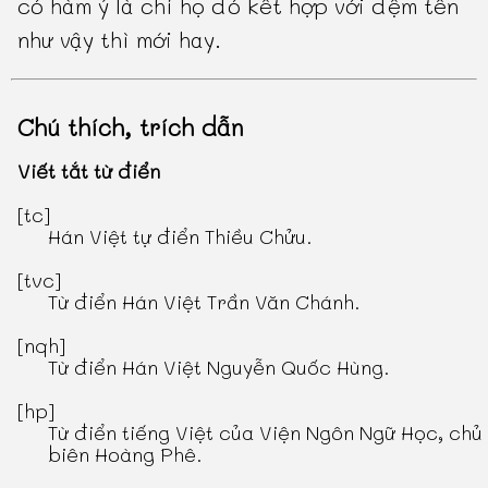
có hàm ý là chỉ họ đó kết hợp với đệm tên
như vậy thì mới hay.
Chú thích, trích dẫn
Viết tắt từ điển
[tc]
Hán Việt tự điển Thiều Chửu
.
[tvc]
Từ điển Hán Việt Trần Văn Chánh
.
[nqh]
Từ điển Hán Việt Nguyễn Quốc Hùng
.
[hp]
Từ điển tiếng Việt
của Viện Ngôn Ngữ Học, chủ
biên Hoàng Phê.