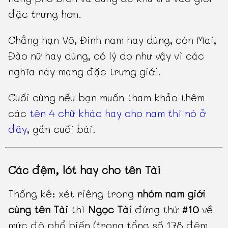
đặc trưng hơn.
Chẳng hạn Võ, Đinh nam hay dùng, còn Mai,
Đào nữ hay dùng, có lý do như vậy vì các
nghĩa này mang đặc trưng giới.
Cuối cùng nếu bạn muốn tham khảo thêm
các
tên 4 chữ khác hay cho nam thì nó ở
đây
, gần cuối bài.
Các đệm, lót hay cho tên Tài
Thống kê: xét riêng trong
nhóm nam giới
cùng tên Tài
thì
Ngọc Tài
đứng thứ
#10
về
mức độ phổ biến (trong tổng số 178 đệm