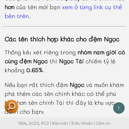
hơn
của tên mời bạn
xem ở từng link cụ thể
bên trên
.
Các tên thích hợp khác cho đệm Ngọc
Thống kê: xét riêng trong
nhóm nam giới có
cùng đệm Ngọc
thì
Ngọc Tài
chiếm tỷ lệ
khoảng
0.65%
.
Nếu bạn rất thích đệm
Ngọc
và muốn khám
phá thêm các tên chính khác có thể phù
hợp hơn tên chính Tài thì đây là khu vực
↑
dành cho bạn:
NĐA
, 2023, RC2 |
Bảo mật
|
Điều khoản
|
Cảm ơn
Ngọc Sơn