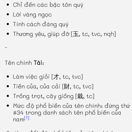
Chỉ đến các bậc tôn quý
Lời vàng ngọc
Tính cách đáng quý
Thương yêu, giúp đỡ [玉, tc, tvc, nqh]
-
Tên chính
Tài
:
Làm việc giỏi [才, tc, tvc]
Tiền của, của cải [財, tc, tvc]
Trồng trọt, cây giống [栽, tc]
Mức độ phổ biến của tên chính: đứng thứ
#34 trong danh sách tên phổ biến của
[1]
nam