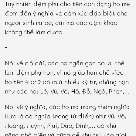
Tuy nhiên đệm phụ cho tên con dạng họ mẹ
đem đến ý nghĩa và cảm xúc đặc biệt cho
người sinh ra bé, cái mà các đệm khác
không thể làm được.
-
Nói về độ dài, các họ ngắn gọn có ưu thế
làm đệm phụ hơn, vì nó giúp hạn chế việc
họ tên 4 chữ có quá nhiều ký tự, chẳng hạn
như các họ: Lê, Vũ, Võ, Hồ, Đỗ, Ngô, Phan,...
Nói về ý nghĩa, các họ mà mang thêm nghĩa
(tức là có nghĩa trong từ điển) như Vũ, Võ,
Hoàng, Huỳnh, Mai, Đào, Đinh,... có khả
năng phổ biến và cũng dễ khu trú vào giới