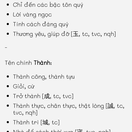
Chỉ đến các bậc tôn quý
Lời vàng ngọc
Tính cách đáng quý
Thương yêu, giúp đỡ [玉, tc, tvc, nqh]
-
Tên chính
Thành
:
Thành công, thành tựu
Giỏi, cừ
Trở thành [成, tc, tvc]
Thành thực, chân thực, thật lòng [誠, tc,
tvc, nqh]
Thành trì [城, tc]
Nhà để sách thời xưa [宬, tvc, nqh]