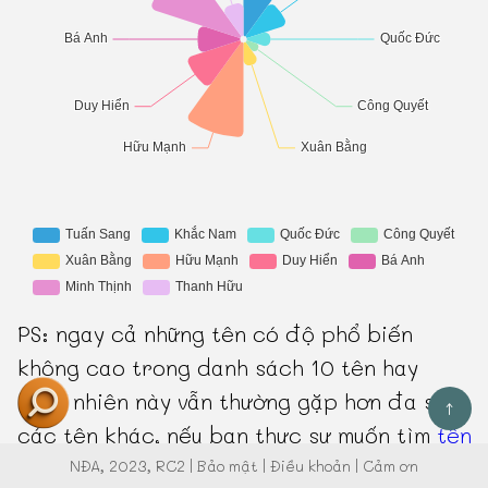
PS: ngay cả những tên có độ phổ biến
không cao trong danh sách 10 tên hay
ngẫu nhiên này vẫn thường gặp hơn đa số
↑
các tên khác, nếu bạn thực sự muốn tìm
tên
hiếm gặp, thì có thể tham khảo danh sách
NĐA
, 2023, RC2 |
Bảo mật
|
Điều khoản
|
Cảm ơn