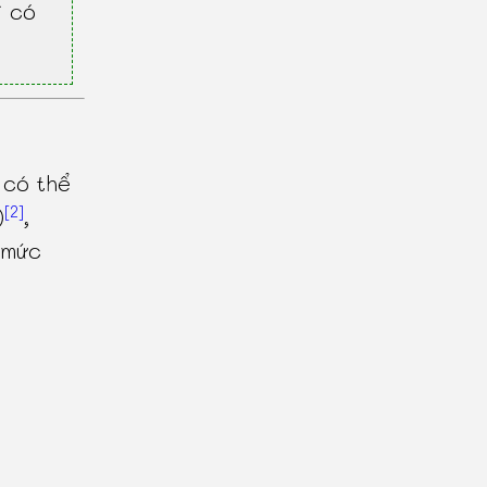
ì có
có thể
[2]
)
,
 mức