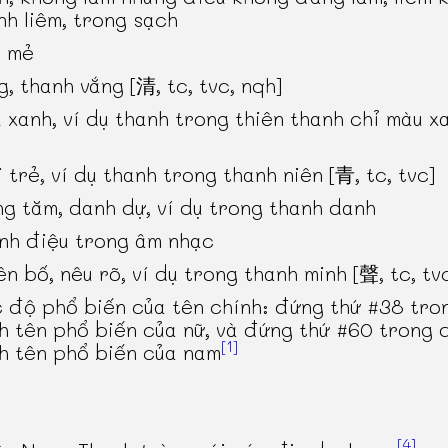
nh liêm, trong sạch
 mẻ
g, thanh vắng [清, tc, tvc, nqh]
 xanh, ví dụ thanh trong thiên thanh chỉ màu x
i
i trẻ, ví dụ thanh trong thanh niên [青, tc, tvc]
ng tăm, danh dự, ví dụ trong thanh danh
nh điệu trong âm nhạc
ên bố, nêu rõ, ví dụ trong thanh minh [聲, tc, tv
 độ phổ biến của tên chính: đứng thứ #38 tro
h tên phổ biến của nữ, và đứng thứ #60 trong 
[1]
h tên phổ biến của nam
[4]