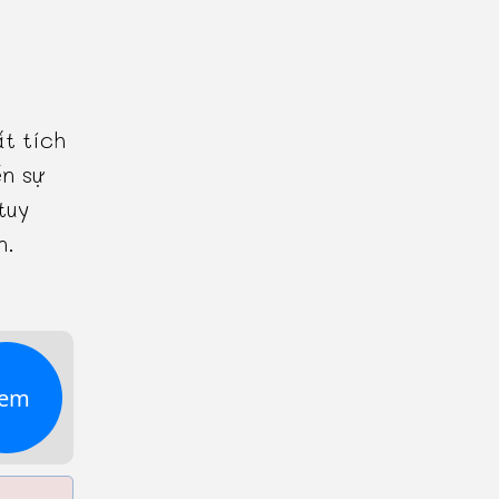
ất tích
ến sự
tuy
n.
em