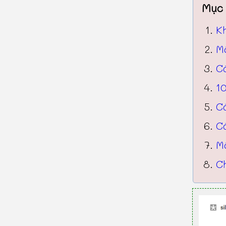
Mục 
K
M
C
10
C
C
Mộ
Ch