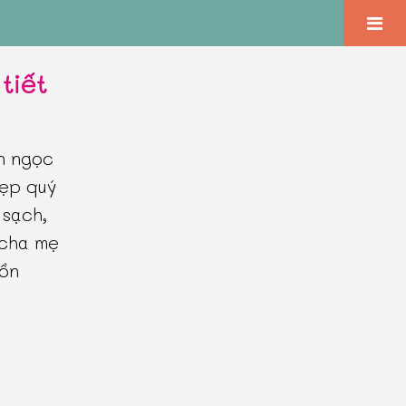
tiết
ên ngọc
đẹp quý
 sạch,
 cha mẹ
hồn