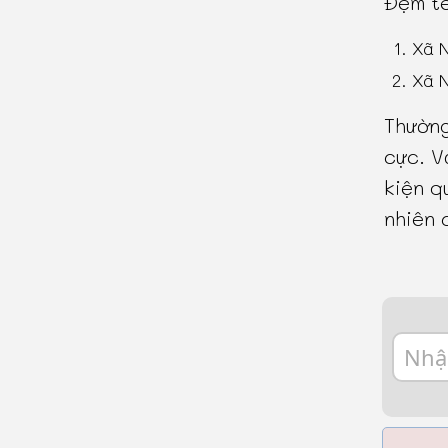
Đệm tê
Xã 
Xã 
Thường
cực. V
kiện q
nhiên 