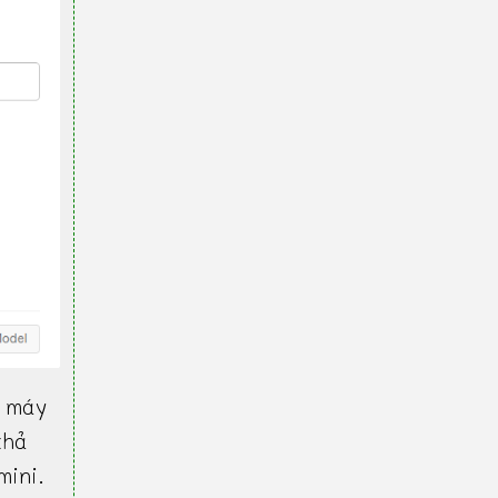
 máy
khả
mini.