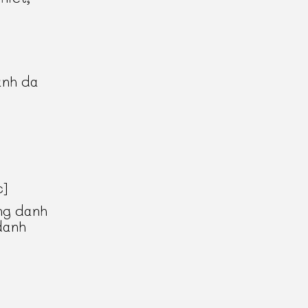
anh da
c]
ng danh
danh