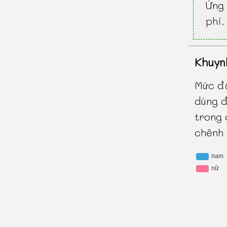
Ứng 
phí.
Khuyn
Mức độ
dùng đ
trong
chênh 