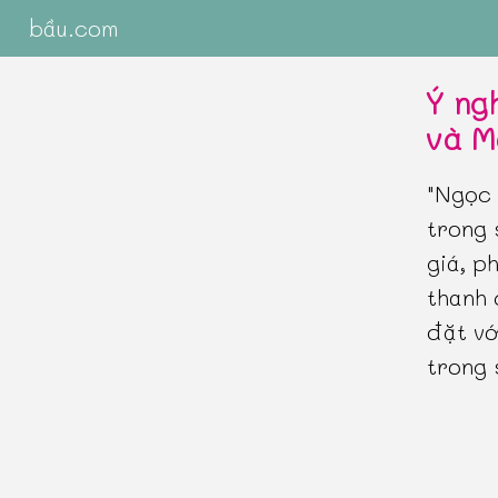
bầu.com
Ý ng
và M
"Ngọc 
trong 
giá, p
thanh 
đặt vớ
trong 