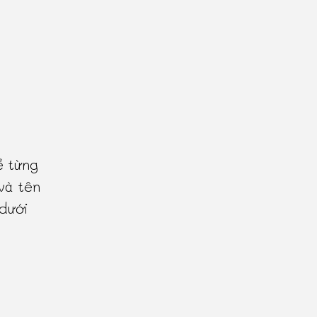
ề từng
và tên
 dưới