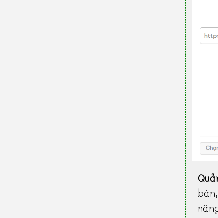
Quả
bàn
năn