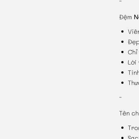
-
Đệm
N
Viê
Đẹp
Chỉ
Lời
Tín
Thư
-
Tên c
Tro
Sạc