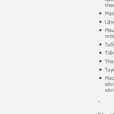
tha
Mát
Lặn
Màu
trờ
Tuổ
Tiế
Tha
Tuy
Mức
sác
sác
-