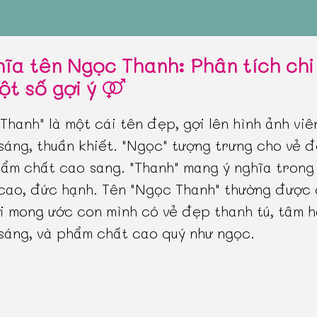
hĩa tên Ngọc Thanh: Phân tích chi 
ột số gợi ý
Thanh" là một cái tên đẹp, gợi lên hình ảnh vi
sáng, thuần khiết. "Ngọc" tượng trưng cho vẻ 
hẩm chất cao sang. "Thanh" mang ý nghĩa trong
cao, đức hạnh. Tên "Ngọc Thanh" thường được
i mong ước con mình có vẻ đẹp thanh tú, tâm 
sáng, và phẩm chất cao quý như ngọc.