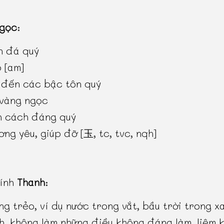
gọc
:
n đá quý
 [am]
 đến các bậc tôn quý
 vàng ngọc
h cách đáng quý
ơng yêu, giúp đỡ [玉, tc, tvc, nqh]
hính
Thanh
:
ng trẻo, ví dụ nước trong vắt, bầu trời trong x
h, không làm những điều không đáng làm, liêm k